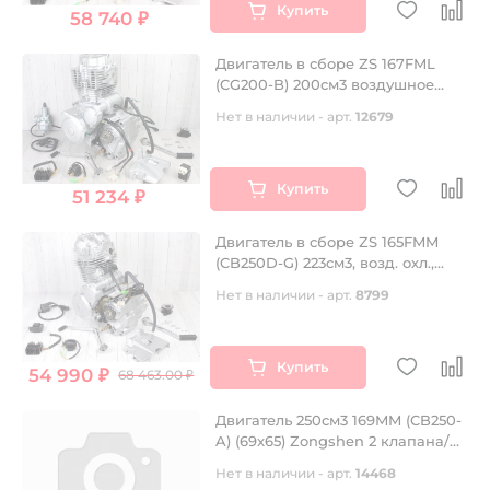
Купить
58 740 ₽
Двигатель в сборе ZS 167FML
(CG200-B) 200см3 воздушное
охлаждение, электростартер,
Нет в наличии - арт.
12679
грм штанга, балансир, 5 передач
Купить
51 234 ₽
Двигатель в сборе ZS 165FMM
(CB250D-G) 223см3, возд. охл.,
электростартер
Нет в наличии - арт.
8799
Купить
54 990 ₽
68 463.00 ₽
Двигатель 250см3 169MM (CB250-
A) (69x65) Zongshen 2 клапана/
водянка, полный
Нет в наличии - арт.
14468
комплект+радиаторы