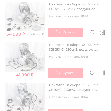
Двигатель в сборе ZS 165FMM (
CBB250) 223см3, воздушное
охлаждение, электростартер,
Нет в наличии - арт.
11343
балансир, 5 передач
Купить
54 990 ₽
56 240.00 ₽
Двигатель в сборе YX 166FMM
(CB250-C) 250см3, возд. охл.,
эл.стартер
Нет в наличии - арт.
10911
Купить
41 990 ₽
Двигатель в сборе ZS165FMM(
CBB250) 223см3, воздушное
охлаждение, электростартер,
Нет в наличии - арт.
11947
(для ATV 4 пер + реверс)