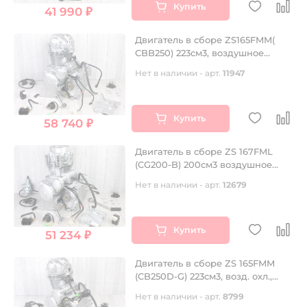
Купить
41 990 ₽
Двигатель в сборе ZS165FMM(
CBB250) 223см3, воздушное
охлаждение, электростартер,
Нет в наличии - арт.
11947
(для ATV 4 пер + реверс)
Купить
58 740 ₽
Двигатель в сборе ZS 167FML
(CG200-B) 200см3 воздушное
охлаждение, электростартер,
Нет в наличии - арт.
12679
грм штанга, балансир, 5 передач
Купить
51 234 ₽
Двигатель в сборе ZS 165FMM
(CB250D-G) 223см3, возд. охл.,
электростартер
Нет в наличии - арт.
8799