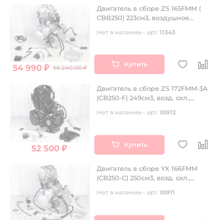
Двигатель в сборе ZS 165FMM (
CBB250) 223см3, воздушное
охлаждение, электростартер,
Нет в наличии - арт.
11343
балансир, 5 передач
Купить
54 990 ₽
56 240.00 ₽
Двигатель в сборе ZS 172FMM-3A
(CB250-F) 249см3, возд. охл.,
электростартер
Нет в наличии - арт.
10912
Купить
52 500 ₽
Двигатель в сборе YX 166FMM
(CB250-C) 250см3, возд. охл.,
эл.стартер
Нет в наличии - арт.
10911