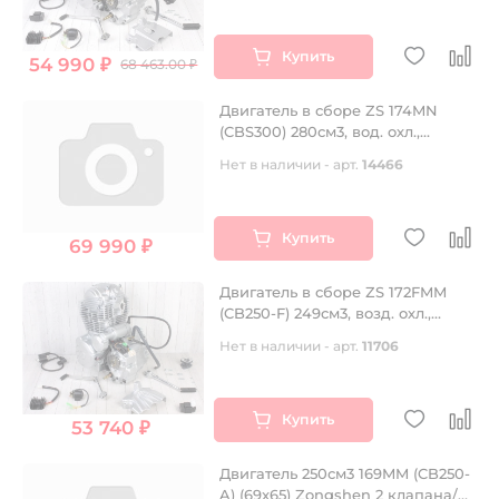
Купить
54 990 ₽
68 463.00 ₽
Двигатель в сборе ZS 174MN
(CBS300) 280см3, вод. охл.,
электростартер, 5 передач
Нет в наличии - арт.
14466
Купить
69 990 ₽
Двигатель в сборе ZS 172FMM
(CB250-F) 249см3, возд. охл.,
электростартер
Нет в наличии - арт.
11706
Купить
53 740 ₽
Двигатель 250см3 169MM (CB250-
A) (69x65) Zongshen 2 клапана/