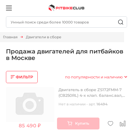
Главная
Двигатели в сборе
Продажа двигателей для питбайков
в Москве
ФИЛЬТР
по популярности и наличию
Двигатель в сборе ZS172FMM-7
(CB250RL) 4-х клап. баланс.вал,
249см3, возд. охл, эл.стартер, 6
Нет в наличии - арт.
16494
передач.
Купить
85 490 ₽