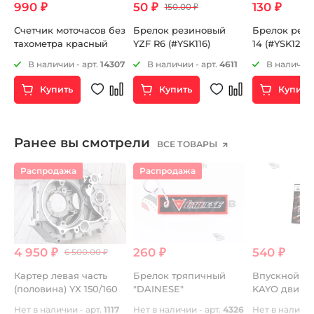
990 ₽
50 ₽
130 ₽
150.00 ₽
Счетчик моточасов без
Брелок резиновый
Брелок рези
тахометра красный
YZF R6 (#YSK116)
14 (#YSK120)
6
В наличии - арт.
14307
В наличии - арт.
4611
В наличии 
Купить
Купить
Купить
Ранее вы смотрели
ВСЕ ТОВАРЫ
Распродажа
Распродажа
4 950 ₽
260 ₽
540 ₽
6 500.00 ₽
а
Картер левая часть
Брелок тряпичный
Впускной ко
(половина) YX 150/160
"DAINESE"
KAYO двиг. Y
CN
Нет в наличии - арт.
1117
Нет в наличии - арт.
4326
Нет в наличии