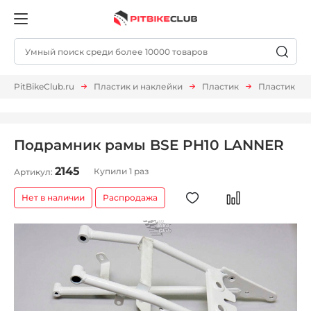
PitBikeClub.ru
Пластик и наклейки
Пластик
Пластик на
Подрамник рамы BSE PH10 LANNER
2145
Купили 1 раз
Артикул:
Нет в наличии
Распродажа