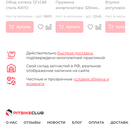
Обод колеса 12"х1,85
Пружина
Втулки
сталь KAYO
амортизатора 320мм
регулирово
)
YCF
ось 15мм
74
Нет в наличии - арт.
1869
Нет в наличии - арт.
2245
Нет в наличии
Купить
Купить
Купить
Действительно
быстрая доставка
,
подтверждено многолетней практикой
Свой склад запчастей в РФ, реальное
отображение наличия на сайте
Честные и прозрачные
условия обмена и
возврата
О НАС
ОТЗЫВЫ
НОВОСТИ
БЛОГ
ОПЛАТА
ДОСТАВКА