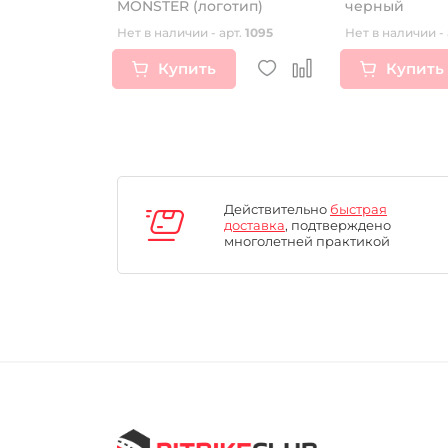
 2шт /
MONSTER (логотип)
черный
т.
17007
Нет в наличии - арт.
1095
Нет в наличии - 
Купить
Купить
Действительно
быстрая
доставка
, подтверждено
многолетней практикой