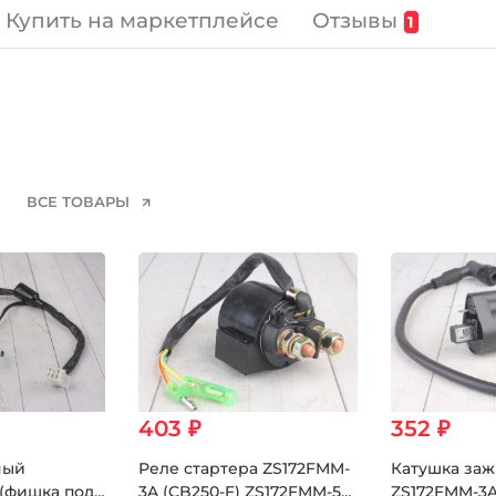
Отзывы
Купить на маркетплейсе
1
ВСЕ ТОВАРЫ
403 ₽
352 ₽
ный
Реле стартера ZS172FMM-
Катушка заж
 (фишка под
3A (CB250-F) ZS172FMM-5
ZS172FMM-3A