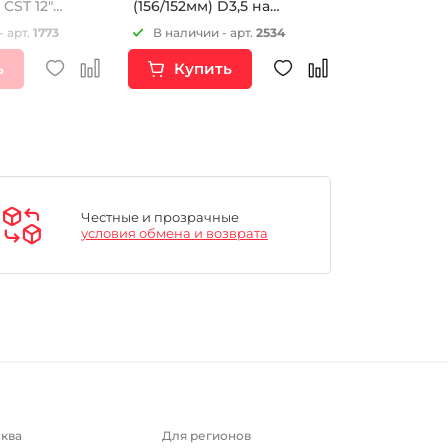
CST 12"
(156/152мм) D3,5 на
HotCams 7.
питбайк 6шт
- арт.
1773
В наличии - арт.
2534
Нет в наличии
ь
Купить
Купи
Честные и прозрачные
условия обмена и возврата
ква
Для регионов