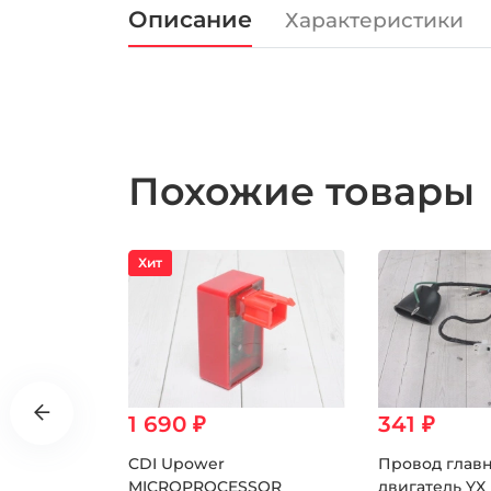
Описание
Характеристики
Похожие товары
Хит
1 690 ₽
341 ₽
0.00 ₽
Кнопка вкл/выкл LED 12v
CDI Upower
Провод глав
MICROPROCESSOR
двигатель YX