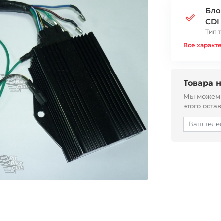
Бло
CDI
Тип 
Все характ
Товара н
Мы можем с
этого оста