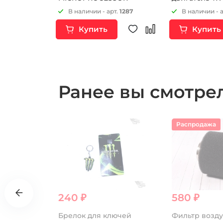
кнопку стоп-
т.
7282
В наличии - арт.
1287
В наличии - 
Купить
Купить
Ранее вы смотр
Распродажа
240 ₽
580 ₽
лодки
Брелок для ключей
Фильтр возд