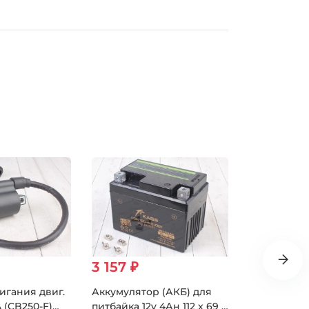
3 157 ₽
328 ₽
игания двиг.
Аккумулятор (АКБ) для
CDI 4+2 дви
 (CB250-F)
питбайка 12v 4Ан 112 x 69 x
(CB250-F)