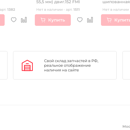
55,5 мм) двиг.152 FMI
шипованная 
80/100-12 SURGE ICE 50M
арт.
1382
Нет в наличии - арт.
1511
Нет в наличии 
TT R
Купить
Купит
Свой склад запчастей в РФ,
реальное отображение
наличия на сайте
Мос