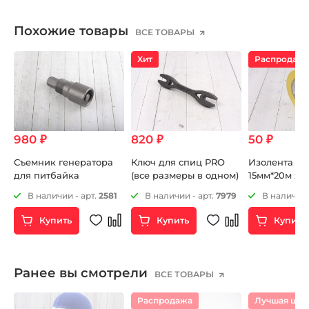
Похожие товары
ВСЕ ТОВАРЫ
Хит
Распродаж
980 ₽
820 ₽
50 ₽
Съемник генератора
Ключ для спиц PRO
Изолента O
для питбайка
(все размеры в одном)
15мм*20м же
8
В наличии - арт.
2581
В наличии - арт.
7979
В наличии 
Купить
Купить
Купить
Ранее вы смотрели
ВСЕ ТОВАРЫ
Распродажа
Лучшая цен