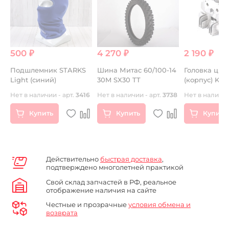
500 ₽
4 270 ₽
2 190 ₽
Подшлемник STARKS
Шина Митас 60/100-14
Головка цил
F)
Light (синий)
30M SX30 TT
(корпус) KAYO
двиг.YX140 с
Нет в наличии - арт.
3416
Нет в наличии - арт.
3738
Нет в наличии
(P040003)
Купить
Купить
Купить
Действительно
быстрая доставка
,
подтверждено многолетней практикой
Свой склад запчастей в РФ, реальное
отображение наличия на сайте
Честные и прозрачные
условия обмена и
возврата