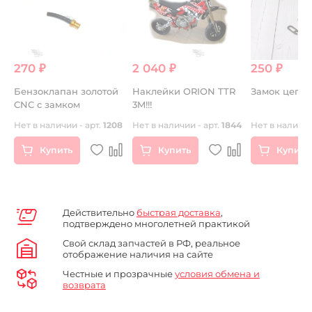
270 ₽
2 040 ₽
250 ₽
.
Бензоклапан золотой
Наклейки ORION TTR
Замок цепи 
CNC c замком
3M!!!
)
Нет в наличии - арт.
1208
Нет в наличии - арт.
1844
Нет в наличии
Купить
Купить
Купить
Действительно
быстрая доставка
,
подтверждено многолетней практикой
Свой склад запчастей в РФ, реальное
отображение наличия на сайте
Честные и прозрачные
условия обмена и
возврата