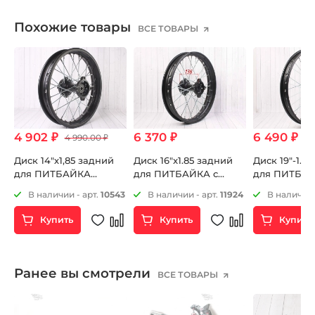
Похожие товары
ВСЕ ТОВАРЫ
4 902 ₽
6 370 ₽
6 490 ₽
4 990.00 ₽
Диск 14"х1,85 задний
Диск 16"x1.85 задний
Диск 19"-1.6
й
для ПИТБАЙКА
для ПИТБАЙКА с
для ПИТБАЙ
стальной
сальниками
сальниками
8
В наличии - арт.
10543
В наличии - арт.
11924
В наличии 
Купить
Купить
Купить
Ранее вы смотрели
ВСЕ ТОВАРЫ