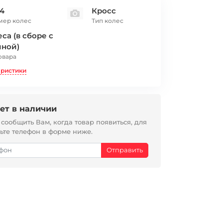
14
Кросс
мер колес
Тип колес
са (в сборе с
иной)
овара
еристики
ет в наличии
ообщить Вам, когда товар появиться, для
вьте телефон в форме ниже.