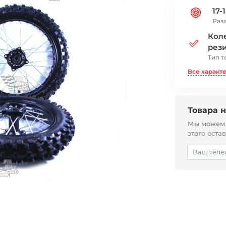
17-
Раз
Коле
рез
Тип т
Все характ
Товара н
Мы можем с
этого оста