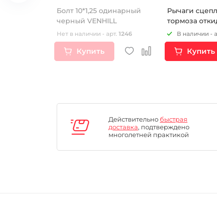
TCH для
Болт 10*1,25 одинарный
Рычаги сцеп
 скорости
черный VENHILL
рт.
16878
Нет в наличии - арт.
1246
В наличии - 
Купить
Купить
Действительно
быстрая
доставка
, подтверждено
многолетней практикой