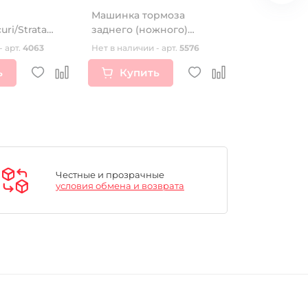
Машинка тормоза
Шина (покр
uri/Strata
заднего (ножного)
21 (3.00/3.2
er Mirror
TTR250a М10
K760 Tra
- арт.
4063
Нет в наличии - арт.
5576
Нет в наличии
2)
ь
Купить
Купи
Честные и прозрачные
условия обмена и возврата