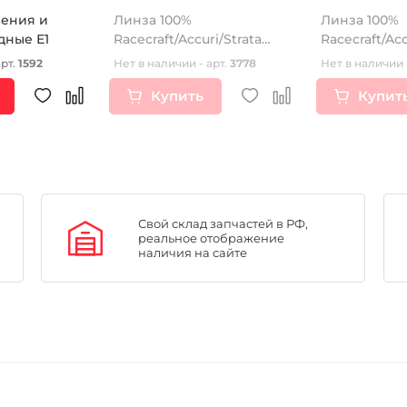
ления и
Линза 100%
Линза 100%
тормоза откидные Е1
Racecraft/Accuri/Strata
Racecraft/Acc
Anti-Fog Persimmon
Anti-Fog Silv
арт.
1592
Нет в наличии - арт.
3778
Нет в наличии 
(51001-046-02)
(51002-008-0
Купить
Купит
Свой склад запчастей в РФ,
реальное отображение
наличия на сайте