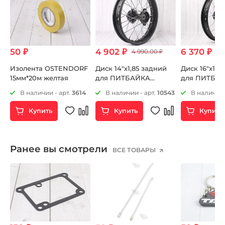
50 ₽
4 902 ₽
6 370 ₽
4 990.00 ₽
Изолента OSTENDORF
Диск 14"х1,85 задний
Диск 16"x1.8
й
15мм*20м желтая
для ПИТБАЙКА
для ПИТБАЙ
стальной
сальниками
8
В наличии - арт.
3614
В наличии - арт.
10543
В наличии 
Купить
Купить
Купить
Ранее вы смотрели
ВСЕ ТОВАРЫ