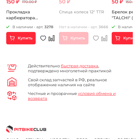
150 ₽
50 ₽
50 ₽
170.00 ₽
150.00 
Прокладка
Спица колеса 12" TTR
Брелок рез
карбюратора
"TALCHI
поплавковой камеры
В наличии - арт.
3278
Нет в наличии - арт.
3666
В наличии 
MOLKT
Купить
Купить
Купить
Действительно
быстрая доставка
,
подтверждено многолетней практикой
Свой склад запчастей в РФ, реальное
отображение наличия на сайте
Честные и прозрачные
условия обмена и
возврата