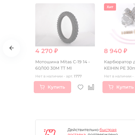
Хит
4 270 ₽
8 940 ₽
онной
Мотошина Mitas C-19 14 -
Карбюратор д
M-5 (PR250)
60/100 30M TT MI
KEIHIN PE 3
B250RL)
т.
16627
Нет в наличии - арт.
1777
Нет в наличии - 
Купить
Купить
Действительно
быстрая
доставка
, подтверждено