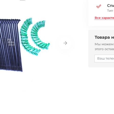
Сп
Тип
Все характ
Товара н
Мы можем с
этого оста