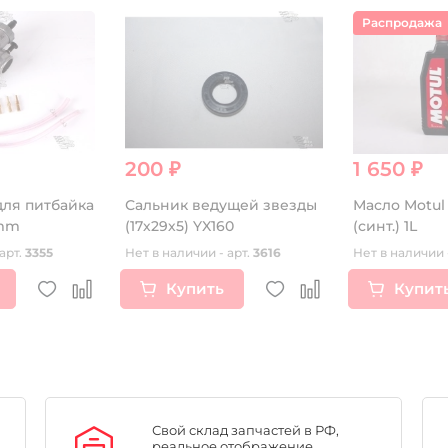
Распродажа
200 ₽
1 650 ₽
ля питбайка
Сальник ведущей звезды
Масло Motul
0mm
(17х29х5) YX160
(синт.) 1L
арт.
3355
Нет в наличии - арт.
3616
Нет в наличии 
Купить
Купит
Свой склад запчастей в РФ,
реальное отображение