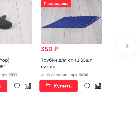
Распродажа
350 ₽
70 ₽
тор)
Трубки для спиц 35шт
Наклейка с
15"
синие
номер 80 мм 
Белая
 арт.
7977
В наличии - арт.
3986
В наличии 
ь
Купить
Купи