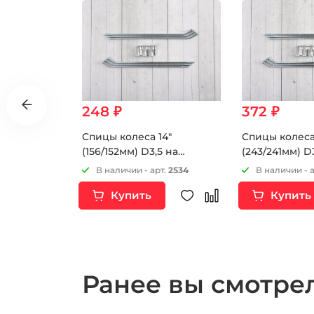
248 ₽
372 ₽
ртовый
Спицы колеса 14"
Спицы колеса
9 мм "4"
(156/152мм) D3,5 на
(243/241мм) D
питбайк 6шт
мотоцикл 6ш
т.
7875
В наличии - арт.
2534
В наличии - 
Купить
Купить
Ранее вы смотр