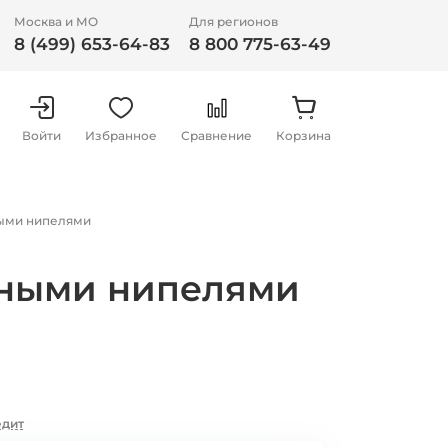
Москва и МО
Для регионов
8 (499) 653-64-83
8 800 775-63-49
Войти
Избранное
Сравнение
Корзина
ными нипелями
леными нипелями
едит