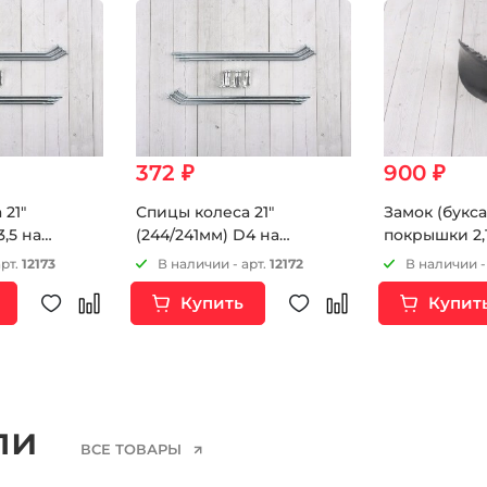
372 ₽
900 ₽
 21"
Спицы колеса 21"
Замок (букса
3,5 на
(244/241мм) D4 на
покрышки 2,
т
мотоцикл 6шт
арт.
12173
В наличии - арт.
12172
В наличии -
Купить
Купит
ели
ВСЕ ТОВАРЫ