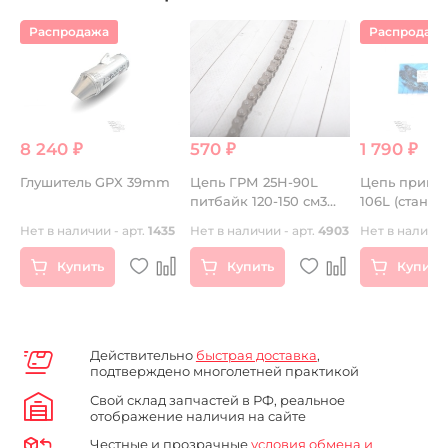
Распродажа
Распродаж
8 240 ₽
570 ₽
1 790 ₽
 ₽
Глушитель GPX 39mm
Цепь ГРМ 25H-90L
Цепь привод
питбайк 120-150 см3
106L (станда
г.
KMC TW
T2 KMC TW
68
Нет в наличии - арт.
1435
Нет в наличии - арт.
4903
Нет в наличии
Купить
Купить
Купить
Действительно
быстрая доставка
,
подтверждено многолетней практикой
Свой склад запчастей в РФ, реальное
отображение наличия на сайте
Честные и прозрачные
условия обмена и