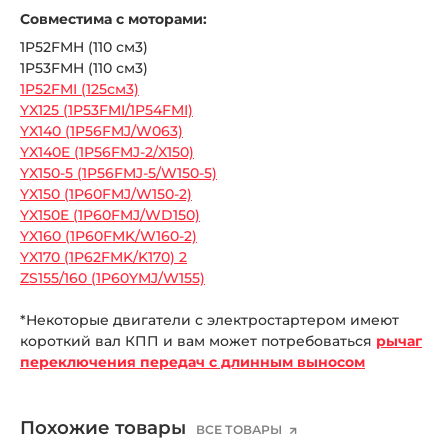
Совместима с моторами:
1P52FMH (110 см3)
1P53FMH (110 см3)
1P52FMI (125см3)
YX125 (1P53FMI/1P54FMI)
YX140 (1P56FMJ/W063)
YX140E (1P56FMJ-2/X150)
YX150-5 (1P56FMJ-5/W150-5)
YX150 (1P60FMJ/W150-2)
YX150E (1P60FMJ/WD150)
YX160 (1P60FMK/W160-2)
YX170 (1P62FMK/K170) 2
ZS155/160 (1P60YMJ/W155)
*Некоторые двигатели с электростартером имеют
короткий вал КПП и вам может потребоваться
рычаг
переключения передач с длинным выносом
Похожие товары
ВСЕ ТОВАРЫ