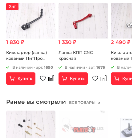
Хит
1 830 ₽
1 330 ₽
2 490 ₽
Кикстартер (лапка)
Лапка КПП CNC
Кикстартер (
кованый ПитПро
красная
кованый Пи
16mm черный
14mm
В наличии - арт.
1690
В наличии - арт.
1676
В наличии 
Купить
Купить
Купить
Ранее вы смотрели
ВСЕ ТОВАРЫ