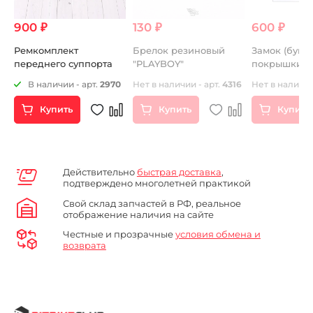
900 ₽
130 ₽
600 ₽
Ремкомплект
Брелок резиновый
Замок (букса
переднего суппорта
"PLAYBOY"
покрышки 1,
В наличии - арт.
2970
Нет в наличии - арт.
4316
Нет в наличии
Купить
Купить
Купить
Действительно
быстрая доставка
,
подтверждено многолетней практикой
Свой склад запчастей в РФ, реальное
отображение наличия на сайте
Честные и прозрачные
условия обмена и
возврата