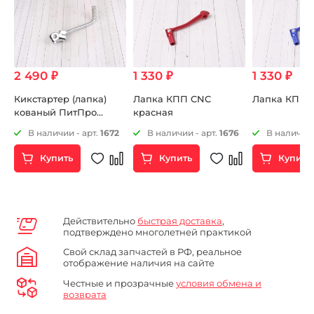
2 490 ₽
1 330 ₽
1 330 ₽
Кикстартер (лапка)
Лапка КПП CNC
Лапка КПП 
кованый ПитПро
красная
14mm
24
В наличии - арт.
1672
В наличии - арт.
1676
В наличии 
Купить
Купить
Купить
Действительно
быстрая доставка
,
подтверждено многолетней практикой
Свой склад запчастей в РФ, реальное
отображение наличия на сайте
Честные и прозрачные
условия обмена и
возврата