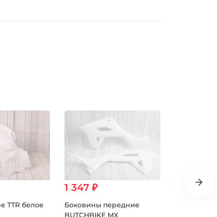
1 347 ₽
2 300 ₽
е TTR белое
Боковины передние
Крыло пер
BUTCHBIKE MX
M1/M2/M3/