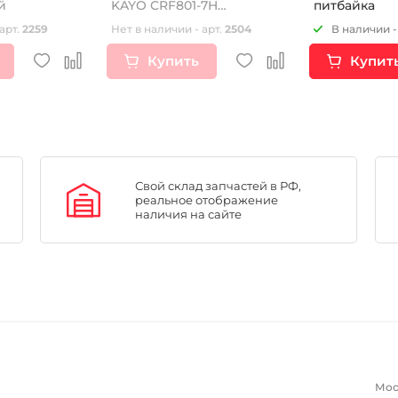
й
KAYO CRF801-7H
питбайка
(W160004)
арт.
2259
Нет в наличии - арт.
2504
В наличии -
Купить
Купит
Свой склад запчастей в РФ,
реальное отображение
наличия на сайте
Мос