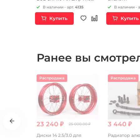
2015-2023) Белый
т.
16477
В наличии - арт.
4135
В наличии - 
Купить
Купить
Ранее вы смотр
Распродажа
Распродажа
23 240 ₽
3 440 ₽
25 000.00 ₽
на 1 шт.
Диски 14 2.5/3.0 для
Радиатор ал