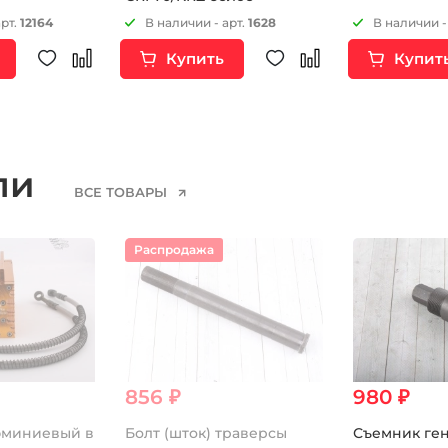
арт.
12164
В наличии - арт.
1628
В наличии -
Купить
Купит
ели
ВСЕ ТОВАРЫ
Распродажа
856 ₽
980 ₽
юминиевый в
Болт (шток) траверсы
Съемник ген