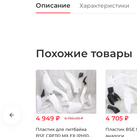
Описание
Характеристики
Похожие товары
4 949 ₽
4 705 ₽
6 750.00 ₽
 BSE
Пластик для питбайка
Пластик BSE 
BSE CRF110 MX EX (PH10
аналоги