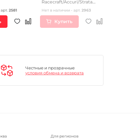
Racecraft/Accuri/Strata
суппорта в
Yellow антизапотевающая,
 арт.
2581
Нет в наличии - арт.
2963
Нет в наличии
желтый
ь
Купить
Купи
Честные и прозрачные
условия обмена и возврата
ква
Для регионов