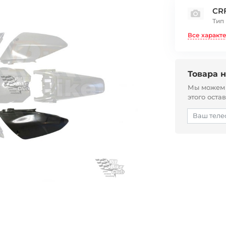
CR
Тип
Все характ
Товара н
Мы можем с
этого оста