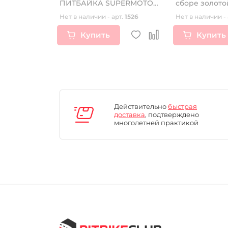
B250RL)
ПИТБАЙКА SUPERMOTO
сборе золото
RIDE IT красные
рт.
16837
Нет в наличии - арт.
1526
Нет в наличии - 
Купить
Купить
Действительно
быстрая
доставка
, подтверждено
многолетней практикой