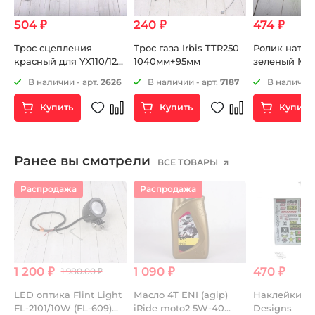
504 ₽
240 ₽
474 ₽
Трос сцепления
Трос газа Irbis TTR250
Ролик натяж
красный для YX110/125
1040мм+95мм
зеленый М1
и YX140E 803мм+74мм
5
В наличии - арт.
2626
В наличии - арт.
7187
В наличии 
Купить
Купить
Купить
Ранее вы смотрели
ВСЕ ТОВАРЫ
Распродажа
Распродажа
1 200 ₽
1 090 ₽
470 ₽
1 980.00 ₽
LED оптика Flint Light
Масло 4Т ENI (agip)
Наклейки Tr
FL-2101/10W (FL-609)
iRide moto2 5W-40
Designs