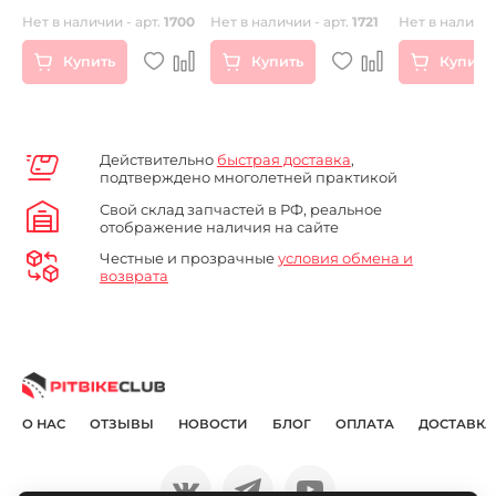
Ближний
синтетика 1L
Нет в наличии - арт.
1700
Нет в наличии - арт.
1721
Нет в наличии
Купить
Купить
Купить
Действительно
быстрая доставка
,
подтверждено многолетней практикой
Свой склад запчастей в РФ, реальное
отображение наличия на сайте
Честные и прозрачные
условия обмена и
возврата
О НАС
ОТЗЫВЫ
НОВОСТИ
БЛОГ
ОПЛАТА
ДОСТАВКА