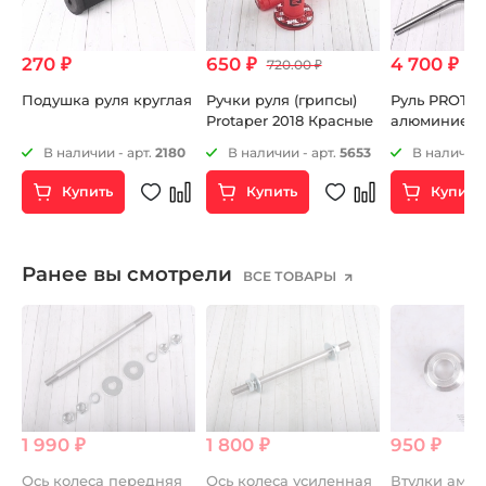
270 ₽
650 ₽
4 700 ₽
720.00 ₽
Подушка руля круглая
Ручки руля (грипсы)
Руль PROTA
Protaper 2018 Красные
алюминиев
средний ти
66
В наличии - арт.
2180
В наличии - арт.
5653
В наличии 
Купить
Купить
Купить
Ранее вы смотрели
ВСЕ ТОВАРЫ
1 990 ₽
1 800 ₽
950 ₽
Ось колеса передняя
Ось колеса усиленная
Втулки амор