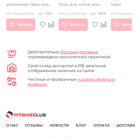
усиленная 15мм для
15мм для пэгов или
12мм
пэгов или слайдеров
слайдеров
Нет в наличии - арт.
1911
Нет в наличии - арт.
1918
Нет в наличии
Купить
Купить
Купить
Действительно
быстрая доставка
,
подтверждено многолетней практикой
Свой склад запчастей в РФ, реальное
отображение наличия на сайте
Честные и прозрачные
условия обмена и
возврата
О НАС
ОТЗЫВЫ
НОВОСТИ
БЛОГ
ОПЛАТА
ДОСТАВКА