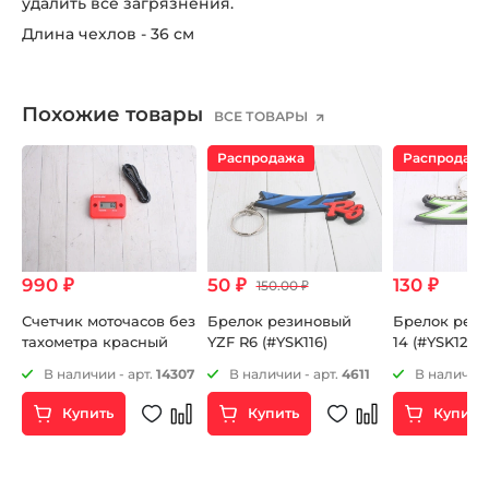
удалить все загрязнения.
Длина чехлов - 36 см
Похожие товары
ВСЕ ТОВАРЫ
Распродажа
Распродаж
990 ₽
50 ₽
130 ₽
150.00 ₽
Счетчик моточасов без
Брелок резиновый
Брелок рези
тахометра красный
YZF R6 (#YSK116)
14 (#YSK120)
6
В наличии - арт.
14307
В наличии - арт.
4611
В наличии 
Купить
Купить
Купить