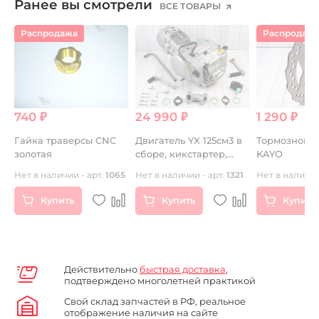
Ранее вы смотрели
ВСЕ ТОВАРЫ
Распродажа
Распродаж
740 ₽
24 990 ₽
1 290 ₽
Гайка траверсы CNC
Двигатель YX 125см3 в
Тормозной д
золотая
сборе, кикстартер,
KAYO
0
запуск на любой
Нет в наличии - арт.
1065
Нет в наличии - арт.
1321
Нет в наличии
передаче
Купить
Купить
Купить
Действительно
быстрая доставка
,
подтверждено многолетней практикой
Свой склад запчастей в РФ, реальное
отображение наличия на сайте