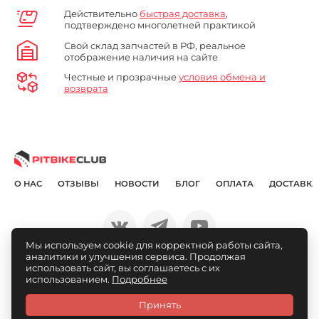
Действительно
быстрая доставка
,
подтверждено многолетней практикой
Свой склад запчастей в РФ, реальное
отображение наличия на сайте
Честные и прозрачные
условия обмена и
возврата
О НАС
ОТЗЫВЫ
НОВОСТИ
БЛОГ
ОПЛАТА
ДОСТАВКА
Мы используем cookie для корректной работы сайта,
аналитики и улучшения сервиса. Продолжая
© Pitbikeclub.ru 2012-2026
использовать сайт, вы соглашаетесь с их
использованием.
Подробнее
Принять