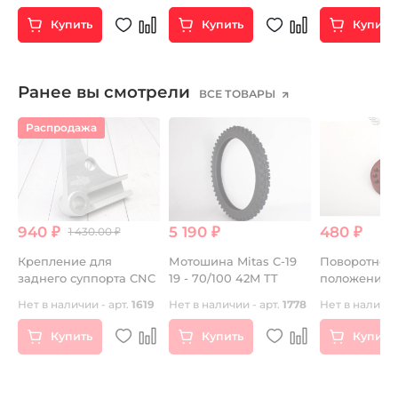
Купить
Купить
Купить
Ранее вы смотрели
ВСЕ ТОВАРЫ
Распродажа
940 ₽
5 190 ₽
480 ₽
1 430.00 ₽
Крепление для
Мотошина Mitas C-19
Поворотное 
)
заднего суппорта CNC
19 - 70/100 42M TT
положения
карбюратор
Нет в наличии - арт.
1619
Нет в наличии - арт.
1778
Нет в наличии
Купить
Купить
Купить