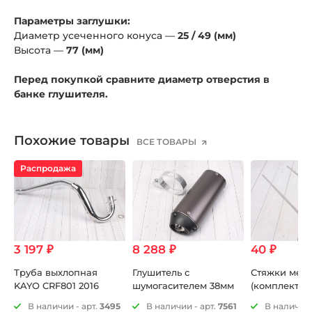
Параметры заглушки:
Диаметр усеченного конуса —
25 / 49 (мм)
Высота
—
77 (мм)
Перед покупкой сравните диаметр отверстия в
банке глушителя.
Похожие товары
ВСЕ ТОВАРЫ
Распродажа
3 197 ₽
8 288 ₽
40 ₽
Труба выхлопная
Глушитель с
Стяжки мета
KAYO CRF801 2016
шумогасителем 38мм
(комплект 2 
6
В наличии - арт.
3495
В наличии - арт.
7561
В наличии 