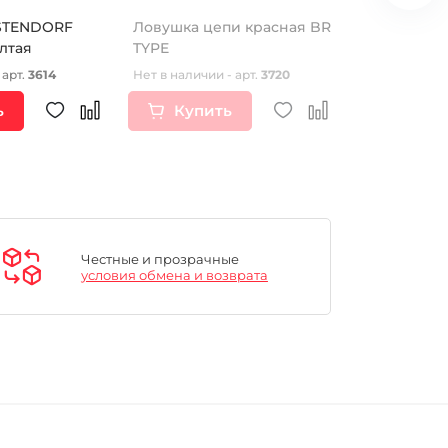
STENDORF
Ловушка цепи красная BR
Брелок ре
лтая
TYPE
"MONSTER 
(mod:1)
 арт.
3614
Нет в наличии - арт.
3720
Нет в наличии
ь
Купить
Купи
Честные и прозрачные
условия обмена и возврата