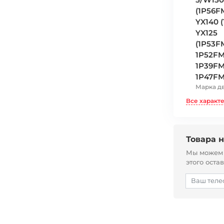
(1P56FM
YX140 
YX125
(1P53F
1P52FMI
1P39FM
1P47FM
Марка д
Все характ
Товара н
Мы можем с
этого оста