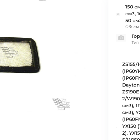
150 см
см3, 1
50 см
Объем 
Го
Тип
ZS155/
(1P60Y
(1P60F
Dayton
ZS190E
2/W190
см3), 1
см3), 
(1P60F
YX150 
2), YX1
5/W150