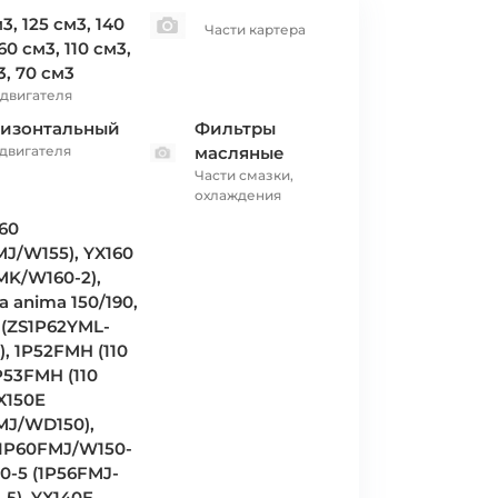
3, 125 см3, 140
Части картера
60 см3, 110 см3,
3, 70 см3
двигателя
ризонтальный
Фильтры
 двигателя
масляные
Части смазки,
охлаждения
160
MJ/W155), YX160
MK/W160-2),
a anima 150/190,
 (ZS1P62YML-
), 1P52FMH (110
P53FMH (110
YX150E
MJ/WD150),
(1P60FMJ/W150-
50-5 (1P56FMJ-
-5), YX140E