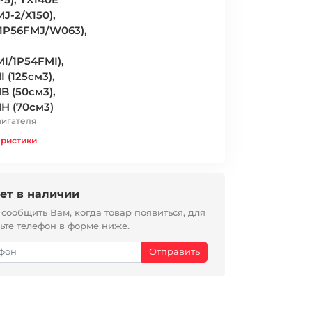
J-2/X150),
(1P56FMJ/W063),
MI/1P54FMI),
 (125см3),
B (50см3),
H (70см3)
вигателя
еристики
ет в наличии
ообщить Вам, когда товар появиться, для
вьте телефон в форме ниже.