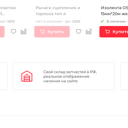
пластик
Рычаги сцепления и
Изолента O
R
тормоза тип 4
15мм*20м же
арт.
1833
Нет в наличии - арт.
2355
В наличии -
Купить
Купит
Свой склад запчастей в РФ,
реальное отображение
наличия на сайте