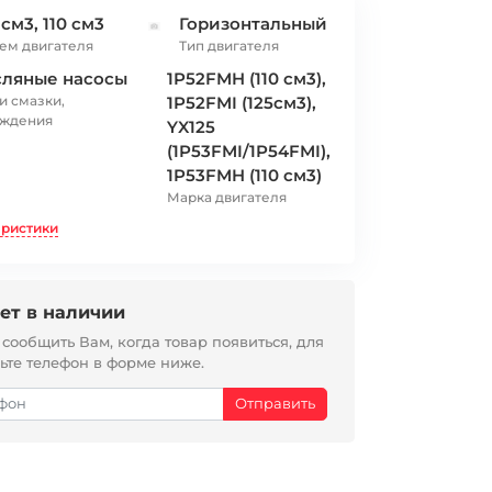
 см3, 110 см3
Горизонтальный
ем двигателя
Тип двигателя
ляные насосы
1P52FMH (110 см3),
и смазки,
1P52FMI (125см3),
аждения
YX125
(1P53FMI/1P54FMI),
1P53FMH (110 см3)
Марка двигателя
еристики
ет в наличии
ообщить Вам, когда товар появиться, для
вьте телефон в форме ниже.