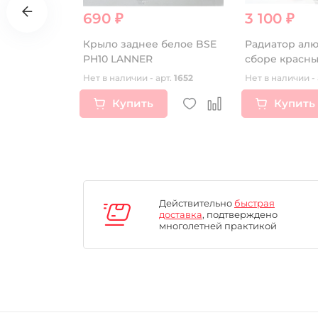
690 ₽
3 100 ₽
та
Крыло заднее белое BSE
Радиатор ал
172FMM-3A
PH10 LANNER
сборе красн
72FMM-5
т.
16578
Нет в наличии - арт.
1652
Нет в наличии - 
FMM-7
Купить
Купить
74MN-3
9MM (CB250-
Действительно
быстрая
доставка
, подтверждено
многолетней практикой