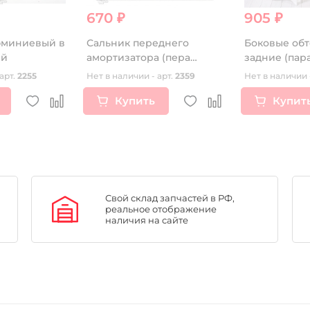
670 ₽
905 ₽
юминиевый в
Сальник переднего
Боковые обт
ый
амортизатора (пера
задние (пар
вилки) BSE LANNER PH10
белые
арт.
2255
Нет в наличии - арт.
2359
Нет в наличии 
Купить
Купит
Свой склад запчастей в РФ,
реальное отображение
наличия на сайте