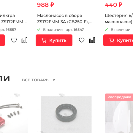
988 ₽
440 ₽
ильтра
Маслонасос в сборе
Шестерня к/
 ZS172FMM-
ZS172FMM-3A (CB250-F),
маслонасос)
 ZS172FMM-5
ZS165/166FMM и др.
арт.
16557
В наличии - арт.
16547
В наличии -
2FMM-7
Купить
Купит
174MN-3
70MM-2
9MM (CB250-
ели
ВСЕ ТОВАРЫ
Распродажа