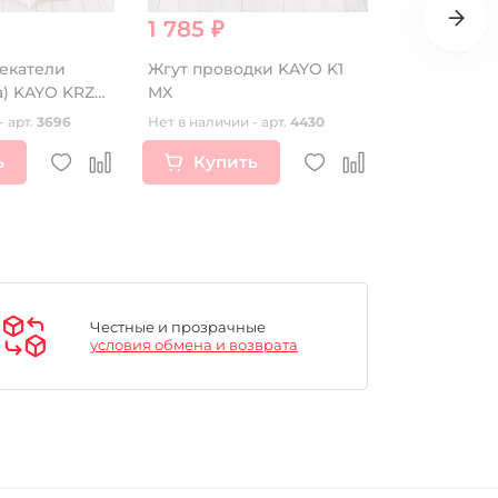
1 785 ₽
290 ₽
екатели
Жгут проводки KAYO K1
Фильтр ма
а) KAYO KRZ
MX
YX150/160, 
ZS190cc(Бу
- арт.
3696
Нет в наличии - арт.
4430
Нет в наличии
ь
Купить
Купи
Честные и прозрачные
условия обмена и возврата