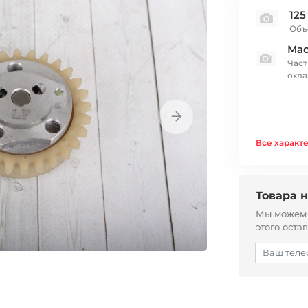
125
Объ
Мас
Част
охл
Все характ
Товара н
Мы можем с
этого оста