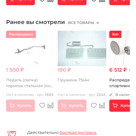
Ранее вы смотрели
ВСЕ ТОВАРЫ
Распродажа
Хит
1 500 ₽
190 ₽
6 512 ₽
8 7
Педаль (лапка)
Пружина 75мм
Распредвал
тормоза стальная (под
спортивный
подножкой) с
двиг. YX140 
Нет в наличии - арт.
1683
Нет в наличии - арт.
2243
В наличии 
пружиной
Купить
Купить
Купить
Действительно
быстрая доставка
,