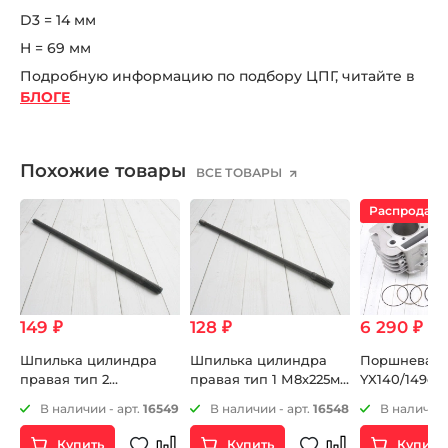
D3 = 14 мм
H = 69 мм
Подробную информацию по подбору ЦПГ, читайте в
БЛОГЕ
Похожие товары
ВСЕ ТОВАРЫ
Распродаж
149 ₽
128 ₽
6 290 ₽
7 
В
Шпилька цилиндра
Шпилька цилиндра
Поршневая
правая тип 2
правая тип 1 М8х225мм
YX140/149cc 
М8х225мм ZS172FMM-
ZS172FMM-3A (CB250-F)
сборе
3
В наличии - арт.
16549
В наличии - арт.
16548
В наличии 
3A (CB250-F)
ZS172FMM-5 (PR250)
ZS172FMM-5 (PR250)
Купить
Купить
Купить