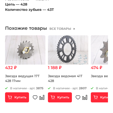
Цепь — 428
Количество зубьев — 43T
Похожие товары
ВСЕ ТОВАРЫ
432 ₽
1 188 ₽
474 ₽
Звезда ведущая 17Т
Звезда ведомая 41Т
Звезда веду
428 17мм
428
32
В наличии - арт.
3875
В наличии - арт.
2807
В наличии 
Купить
Купить
Купить