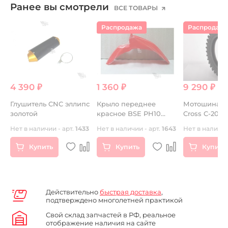
Ранее вы смотрели
ВСЕ ТОВАРЫ
Распродажа
Распродаж
4 390 ₽
1 360 ₽
9 290 ₽
к
Глушитель CNC эллипс
Крыло переднее
Мотошина Mi
золотой
красное BSE PH10
Cross C-20 12
LANNER
46M TT MI
Нет в наличии - арт.
1433
Нет в наличии - арт.
1643
Нет в наличии
Купить
Купить
Купить
Действительно
быстрая доставка
,
подтверждено многолетней практикой
Свой склад запчастей в РФ, реальное
отображение наличия на сайте