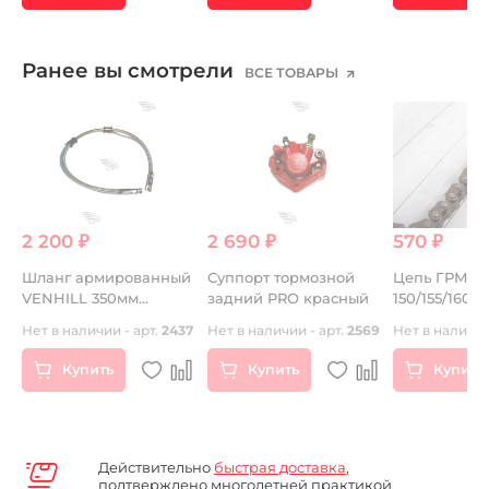
Ранее вы смотрели
ВСЕ ТОВАРЫ
2 200 ₽
2 690 ₽
570 ₽
Шланг армированный
Суппорт тормозной
Цепь ГРМ дв
E
VENHILL 350мм
задний PRO красный
150/155/160
2
карбон
14
Нет в наличии - арт.
2437
Нет в наличии - арт.
2569
Нет в наличии
Купить
Купить
Купить
Действительно
быстрая доставка
,
подтверждено многолетней практикой