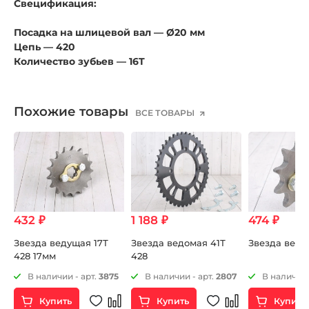
Свецификация:
Посадка на шлицевой вал — Ø20 мм
Цепь — 420
Количество зубьев — 16T
Похожие товары
ВСЕ ТОВАРЫ
432 ₽
1 188 ₽
474 ₽
Звезда ведущая 17Т
Звезда ведомая 41Т
Звезда веду
428 17мм
428
32
В наличии - арт.
3875
В наличии - арт.
2807
В наличии 
Купить
Купить
Купить