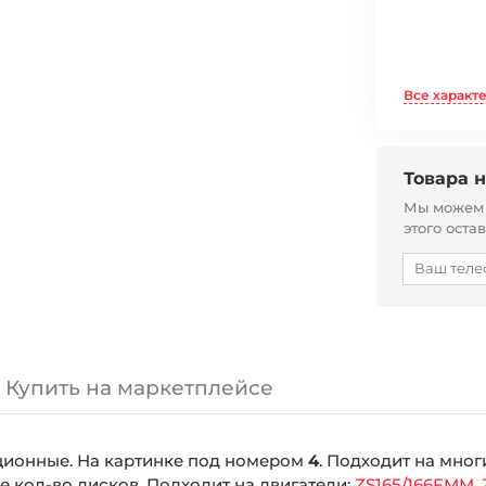
Все характ
Товара н
Мы можем с
этого оста
Купить на маркетплейсе
ционные. На картинке под номером
4
. Подходит на мно
ое кол-во дисков. Подходит на двигатели:
ZS165/166FMM
,