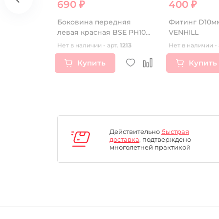
690 ₽
400 ₽
00.00 ₽
LLI 18"
Боковина передняя
Фитинг D10мм
 INFINITY
левая красная BSE PH10
VENHILL
LANNER
рт.
16451
Нет в наличии - арт.
1213
Нет в наличии - 
Купить
Купить
Действительно
быстрая
доставка
, подтверждено
многолетней практикой