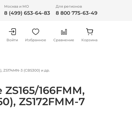
Москва и МО
Для регионов
8 (499) 653-64-83
8 800 775-63-49
Войти
Избранное
Сравнение
Корзина
, ZS174MN-3 (CBS300) и др.
е ZS165/166FMM,
50), ZS172FMM-7