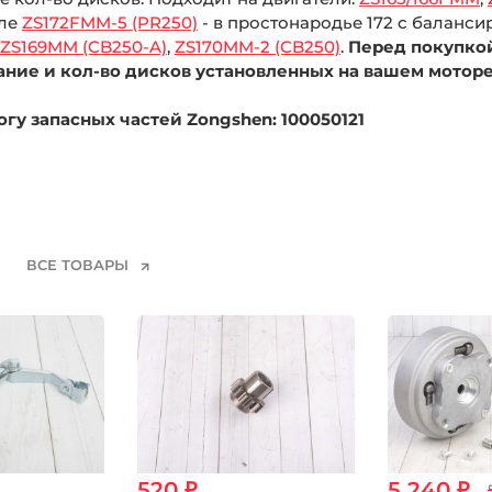
еле
ZS172FMM-5 (PR250)
- в простонародье 172 с баланси
ZS169MM (CB250-A)
,
ZS170MM-2 (CB250)
.
Перед покупко
ание и кол-во дисков установленных на вашем моторе
гу запасных частей Zongshen: 100050121
ВСЕ ТОВАРЫ
520 ₽
5 240 ₽