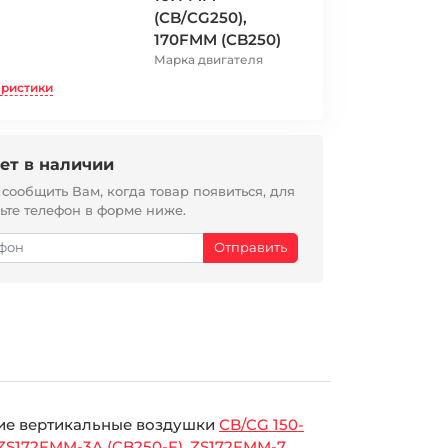
(CB/CG250),
170FMM (CB250)
Марка двигателя
еристики
ет в наличии
ообщить Вам, когда товар появиться, для
вьте телефон в форме ниже.
гие вертикальные воздушки
CB/CG 150-
ZS172FMM-3A (CB250-F)
,
ZS172FMM-7