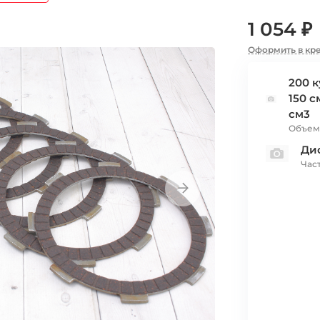
1 054 ₽
Оформить в кр
200 к
150 с
см3
Объем
Ди
Час