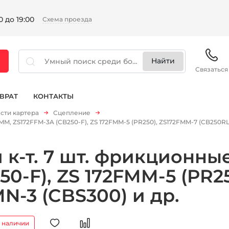
 до 19:00
Схема проезда
Связаться
ВРАТ
КОНТАКТЫ
сти картера
Сцепление
MM, ZS172FFM-3A (CB250-F), ZS 172FMM-5 (PR250), ZS172FMM-7 (CB250RL)
к-т. 7 шт. фрикционны
50-F), ZS 172FMM-5 (PR2
MN-3 (CBS300) и др.
в наличии