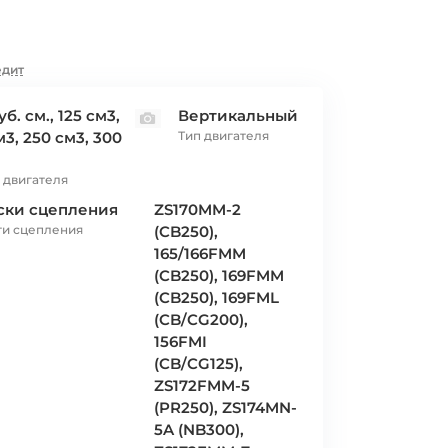
едит
уб. см., 125 см3,
Вертикальный
м3, 250 см3, 300
Тип двигателя
 двигателя
ски сцепления
ZS170MM-2
ти сцепления
(CB250),
165/166FMM
(CB250), 169FMM
(CB250), 169FML
(CB/CG200),
156FMI
(CB/CG125),
ZS172FMM-5
(PR250), ZS174MN-
5A (NB300),