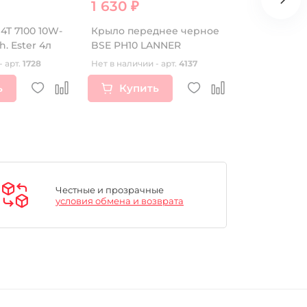
1 630 ₽
4 070 ₽
4T 7100 10W-
Крыло переднее черное
Покрышка I
h. Ester 4л
BSE PH10 LANNER
100/90-19 I
- арт.
1728
Нет в наличии - арт.
4137
Нет в наличии
ь
Купить
Купи
Честные и прозрачные
условия обмена и возврата