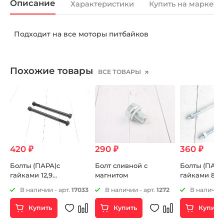
Описание
Характеристики
Купить на маркетп
Подходит на все моторы питбайков
Похожие товары
ВСЕ ТОВАРЫ
420 ₽
290 ₽
360 ₽
Болты (ПАРА)с
Болт сливной с
Болты (ПАРА
гайками 12,9
магнитом
гайками 8,8
крепления двигателя
крепления д
06
В наличии - арт.
17033
В наличии - арт.
1272
В наличии 
М8х130мм
М8х130мм
Купить
Купить
Купить