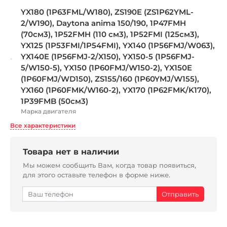
YX180 (1P63FML/W180), ZS190E (ZS1P62YML-
2/W190), Daytona anima 150/190, 1P47FMH
(70см3), 1P52FMH (110 см3), 1P52FMI (125см3),
YX125 (1P53FMI/1P54FMI), YX140 (1P56FMJ/W063),
YX140E (1P56FMJ-2/X150), YX150-5 (1P56FMJ-
5/W150-5), YX150 (1P60FMJ/W150-2), YX150E
(1P60FMJ/WD150), ZS155/160 (1P60YMJ/W155),
YX160 (1P60FMK/W160-2), YX170 (1P62FMK/K170),
1P39FMB (50см3)
Марка двигателя
Все характеристики
Товара нет в наличии
Мы можем сообщить Вам, когда товар появиться,
для этого оставьте телефон в форме ниже.