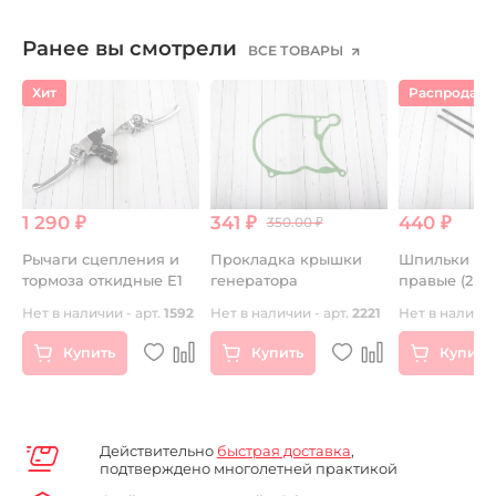
Ранее вы смотрели
ВСЕ ТОВАРЫ
Хит
Распродаж
1 290 ₽
341 ₽
440 ₽
350.00 ₽
в
Рычаги сцепления и
Прокладка крышки
Шпильки ци
тормоза откидные Е1
генератора
правые (2шт.
двиг. YX140 
Нет в наличии - арт.
1592
Нет в наличии - арт.
2221
Нет в наличии
(P040075) C
Купить
Купить
Купить
Действительно
быстрая доставка
,
подтверждено многолетней практикой