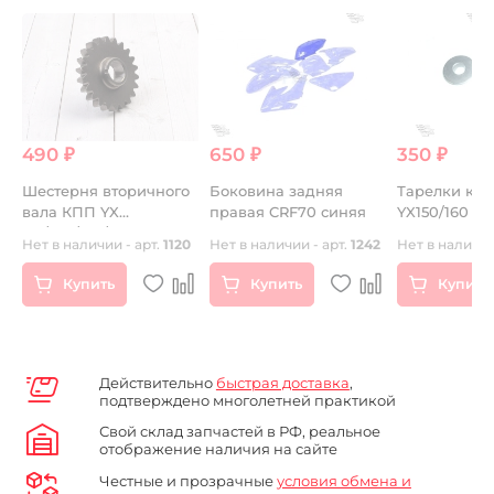
490 ₽
650 ₽
350 ₽
Шестерня вторичного
Боковина задняя
Тарелки кла
вала КПП YX
правая CRF70 синяя
YX150/160 ZS
)
125/140/150/160
Нет в наличии - арт.
1120
Нет в наличии - арт.
1242
Нет в наличии
Купить
Купить
Купить
Действительно
быстрая доставка
,
подтверждено многолетней практикой
Свой склад запчастей в РФ, реальное
отображение наличия на сайте
Честные и прозрачные
условия обмена и