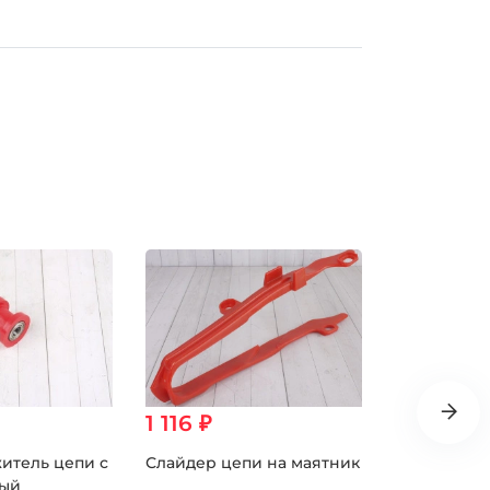
1 116 ₽
1 590 ₽
итель цепи с
Слайдер цепи на маятник
Цепь приво
ный
(стандарт) 