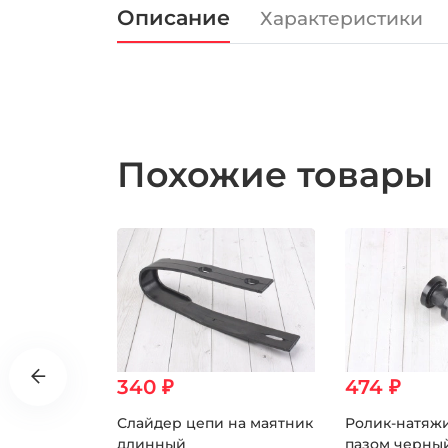
Описание
Характеристики
Похожие товары
340 ₽
474 ₽
ая KMC
Слайдер цепи на маятник
Ролик-натяжи
длинный
пазом черны