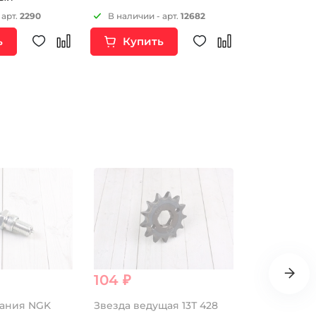
 арт.
2290
В наличии - арт.
12682
В наличии 
ь
Купить
Купи
Распродаж
104 ₽
260 ₽
гания NGK
Звезда ведущая 13Т 428
Втулка мая