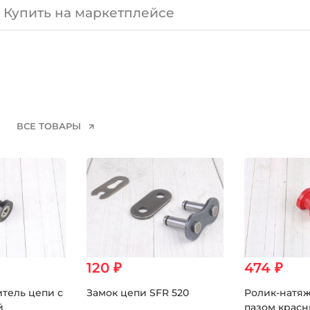
Купить на маркетплейсе
ВСЕ ТОВАРЫ
120 ₽
474 ₽
тель цепи с
Замок цепи SFR 520
Ролик-натяж
й
пазом крас