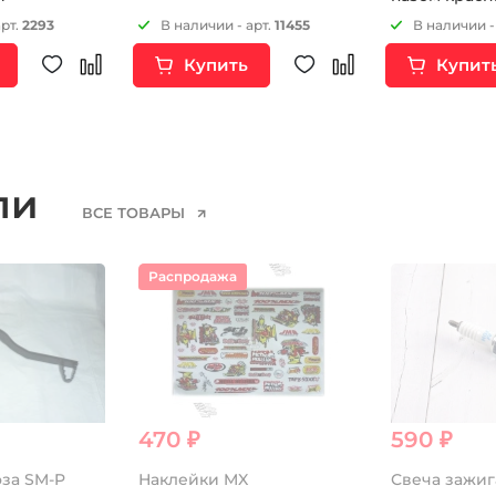
арт.
2293
В наличии - арт.
11455
В наличии -
Купить
Купит
ели
ВСЕ ТОВАРЫ
Распродажа
470 ₽
590 ₽
за SM-P
Наклейки MX
Свеча зажи