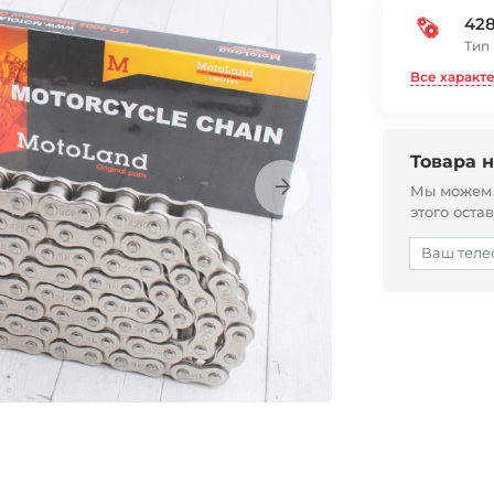
42
Тип
Все характ
Товара н
Мы можем с
этого оста