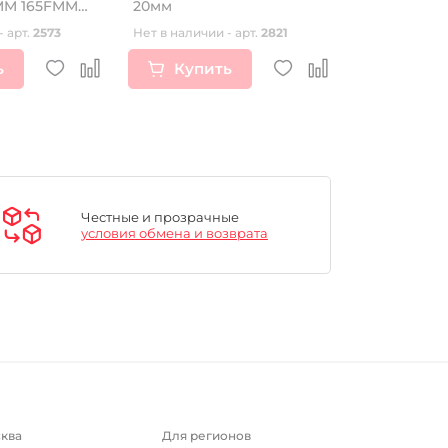
MM 165FMM
20мм
внутренняя
FMM
CRF801-7H 
- арт.
2573
Нет в наличии - арт.
2821
Нет в наличии
ь
Купить
Купи
Честные и прозрачные
условия обмена и возврата
ква
Для регионов