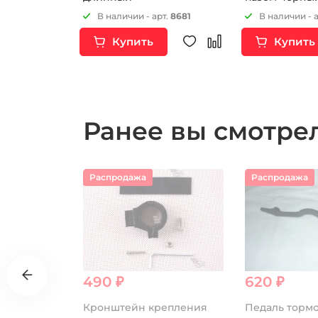
т.
11001
В наличии - арт.
8681
В наличии - 
Купить
Купить
Ранее вы смотр
Распродажа
Распродажа
490 ₽
620 ₽
артер с
Кронштейн крепления
Педаль тормо