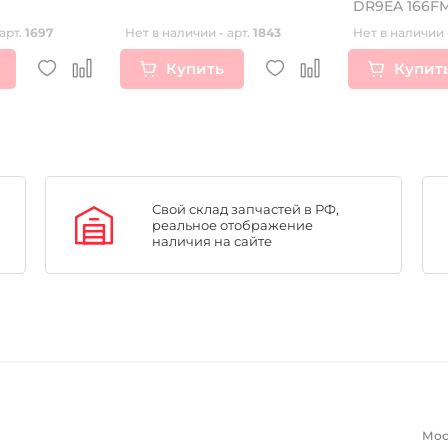
DR9EA 166F
169FMM 172
арт.
1697
Нет в наличии - арт.
1843
Нет в наличии 
Купить
Купит
Свой склад запчастей в РФ,
реальное отображение
наличия на сайте
Мос