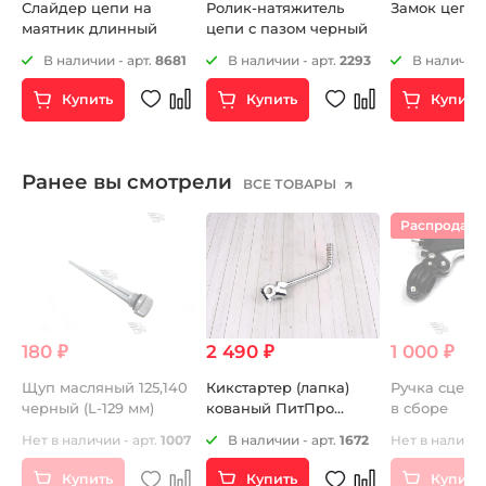
Слайдер цепи на
Ролик-натяжитель
Замок цепи 
маятник длинный
цепи с пазом черный
1
В наличии - арт.
8681
В наличии - арт.
2293
В наличии 
Купить
Купить
Купить
Ранее вы смотрели
ВСЕ ТОВАРЫ
Распродаж
180 ₽
2 490 ₽
1 000 ₽
а
Щуп масляный 125,140
Кикстартер (лапка)
Ручка сцепл
черный (L-129 мм)
кованый ПитПро
в сборе
14mm
Нет в наличии - арт.
1007
В наличии - арт.
1672
Нет в наличии
Купить
Купить
Купить