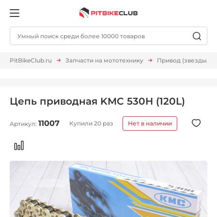
PitBikeClub.ru
Запчасти на мототехнику
Привод (звезды, ц
Цепь приводная KMC 530H (120L)
11007
Купили 20 раз
Нет в наличии
Артикул: