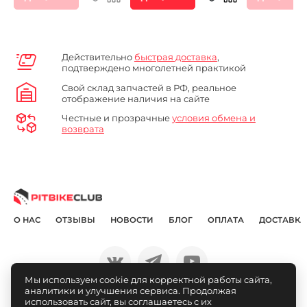
Действительно
быстрая доставка
,
подтверждено многолетней практикой
Свой склад запчастей в РФ, реальное
отображение наличия на сайте
Честные и прозрачные
условия обмена и
возврата
О НАС
ОТЗЫВЫ
НОВОСТИ
БЛОГ
ОПЛАТА
ДОСТАВКА
Мы используем cookie для корректной работы сайта,
аналитики и улучшения сервиса. Продолжая
© Pitbikeclub.ru 2012-2026
использовать сайт, вы соглашаетесь с их