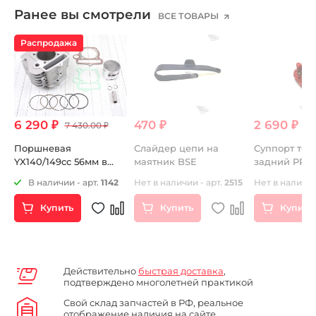
Ранее вы смотрели
ВСЕ ТОВАРЫ
Распродажа
6 290 ₽
470 ₽
2 690 ₽
7 430.00 ₽
Поршневая
Слайдер цепи на
Суппорт тор
YX140/149cc 56мм в
маятник BSE
задний PRO
сборе
В наличии - арт.
1142
Нет в наличии - арт.
2515
Нет в наличии
Купить
Купить
Купить
Действительно
быстрая доставка
,
подтверждено многолетней практикой
Свой склад запчастей в РФ, реальное
отображение наличия на сайте