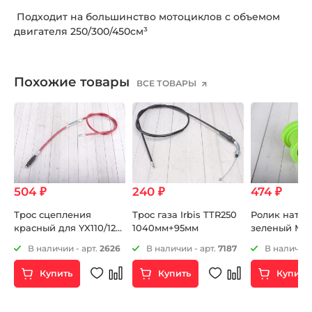
Подходит на большинство мотоциклов с объемом
двигателя 250/300/450см³
Похожие товары
ВСЕ ТОВАРЫ
504 ₽
240 ₽
474 ₽
Трос сцепления
Трос газа Irbis TTR250
Ролик натяж
красный для YX110/125
1040мм+95мм
зеленый М1
и YX140E 803мм+74мм
5
В наличии - арт.
2626
В наличии - арт.
7187
В наличии 
Купить
Купить
Купить