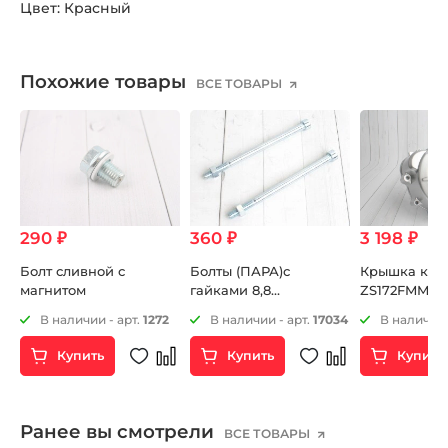
Цвет: Красный
Похожие товары
ВСЕ ТОВАРЫ
290 ₽
360 ₽
3 198 ₽
Болт сливной с
Болты (ПАРА)с
Крышка карт
A
магнитом
гайками 8,8
ZS172FMM-5 
крепления двигателя
25
В наличии - арт.
1272
В наличии - арт.
17034
В наличии 
М8х130мм
Купить
Купить
Купить
Ранее вы смотрели
ВСЕ ТОВАРЫ