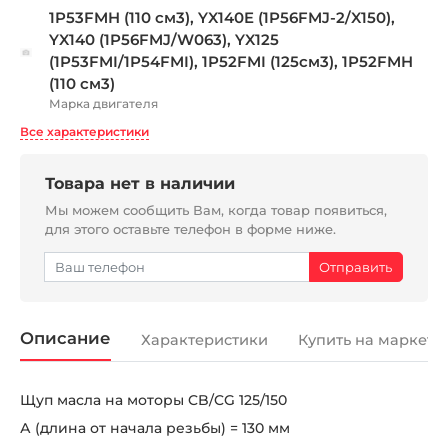
1P53FMH (110 см3), YX140E (1P56FMJ-2/X150),
YX140 (1P56FMJ/W063), YX125
(1P53FMI/1P54FMI), 1P52FMI (125см3), 1P52FMH
(110 см3)
Марка двигателя
Все характеристики
Товара нет в наличии
Мы можем сообщить Вам, когда товар появиться,
для этого оставьте телефон в форме ниже.
Описание
Характеристики
Купить на маркетп
Щуп масла на моторы CB/CG 125/150
А (длина от начала резьбы) = 130 мм