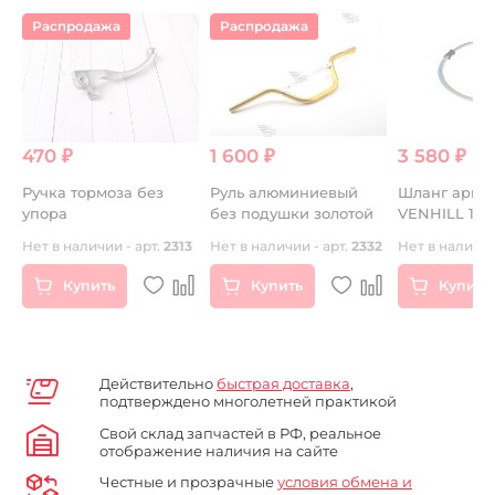
Распродажа
Распродажа
470 ₽
1 600 ₽
3 580 ₽
Ручка тормоза без
Руль алюминиевый
Шланг арми
упора
без подушки золотой
VENHILL 1700мм
прозрачный
Нет в наличии - арт.
2313
Нет в наличии - арт.
2332
Нет в наличии
Купить
Купить
Купить
Действительно
быстрая доставка
,
подтверждено многолетней практикой
Свой склад запчастей в РФ, реальное
отображение наличия на сайте
Честные и прозрачные
условия обмена и