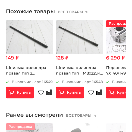
Похожие товары
ВСЕ ТОВАРЫ
Распродаж
149 ₽
128 ₽
6 290 ₽
7 
В
Шпилька цилиндра
Шпилька цилиндра
Поршневая
правая тип 2
правая тип 1 М8х225мм
YX140/149cc 
М8х225мм ZS172FMM-
ZS172FMM-3A (CB250-F)
сборе
3
В наличии - арт.
16549
В наличии - арт.
16548
В наличии 
3A (CB250-F)
ZS172FMM-5 (PR250)
ZS172FMM-5 (PR250)
Купить
Купить
Купить
Ранее вы смотрели
ВСЕ ТОВАРЫ
Распродажа