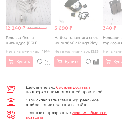
12 240 ₽
5 690 ₽
340 ₽
12 500.00 ₽
Головка блока
Набор головного света
Колодки за
цилиндра (ГБЦ)
на питбайк Plug&Play
тормозные
14
150/160 2v в сборе
черный
стандартны
Нет в наличии - арт.
1144
Нет в наличии - арт.
1359
Нет в наличии
Купить
Купить
Купить
Действительно
быстрая доставка
,
подтверждено многолетней практикой
Свой склад запчастей в РФ, реальное
отображение наличия на сайте
Честные и прозрачные
условия обмена и
возврата