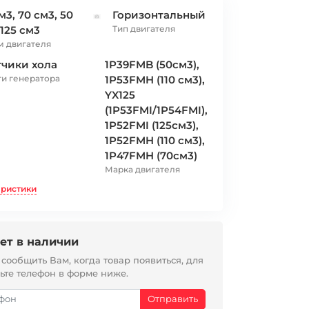
см3, 70 см3, 50
Горизонтальный
 125 см3
Тип двигателя
 двигателя
тчики хола
1P39FMB (50см3),
ти генератора
1P53FMH (110 см3),
YX125
(1P53FMI/1P54FMI),
1P52FMI (125см3),
1P52FMH (110 см3),
1P47FMH (70см3)
Марка двигателя
еристики
ет в наличии
ообщить Вам, когда товар появиться, для
вьте телефон в форме ниже.