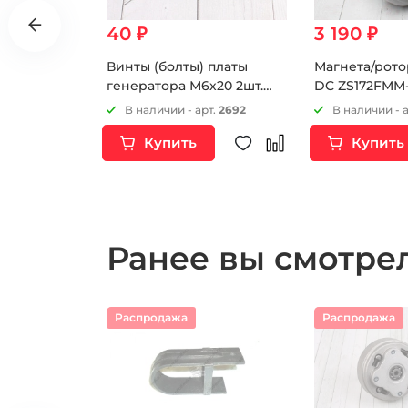
40 ₽
3 190 ₽
тора
Винты (болты) платы
Магнета/рото
 (2
генератора М6х20 2шт.
DC ZS172FMM-
 ДАТЧИКА
Германия
ZS172FMM-7 (
т.
7542
В наличии - арт.
2692
В наличии - 
Купить
Купить
Ранее вы смотр
Распродажа
Распродажа