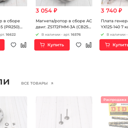
3 054 ₽
3 740 ₽
р в сборе
Магнета/ротор в сборе AC
Плата генер
5 (PR250)
двиг. ZS172FMM-3A (CB250-
YX125-140 7 
CB250RL)
F) ZS174MN-3 (CBS300)
арт.
16622
В наличии - арт.
16576
В наличии -
Купить
Купит
ели
ВСЕ ТОВАРЫ
Распродажа