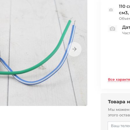
110 
см3,
Объем
Да
Час
Все характ
Товара н
Мы можем с
этого оста