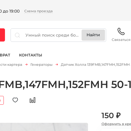
 до 19:00
Схема проезда
Связаться
ВРАТ
КОНТАКТЫ
сти картера
Генераторы
Датчик Холла 139FMB,147FMH,152FMH 
FMB,147FMH,152FMH 50-
и
150 ₽
Оформить в кр