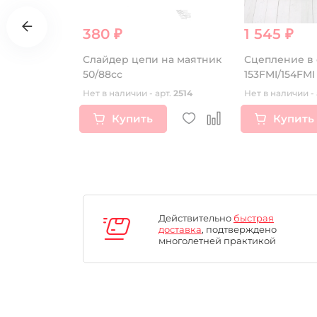
380 ₽
1 545 ₽
сцепления
Слайдер цепи на маятник
Сцепление в
ZS172FMM-
50/88сс
153FMI/154FMI
др.
усиленное 3-
т.
16543
Нет в наличии - арт.
2514
Нет в наличии - 
Купить
Купить
Действительно
быстрая
доставка
, подтверждено
многолетней практикой