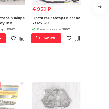
4 950 ₽
4 100 ₽
атора в сборе
Плата генератора в сборе
Плата гене
катушек
YX125-140
YX 140,150,1
 арт.
11942
В наличии - арт.
3607
В наличии 
ь
Купить
Купи