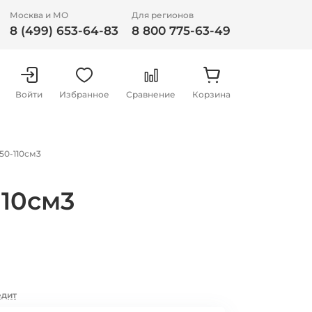
Москва и МО
Для регионов
8 (499) 653-64-83
8 800 775-63-49
Войти
Избранное
Сравнение
Корзина
50-110см3
110см3
едит