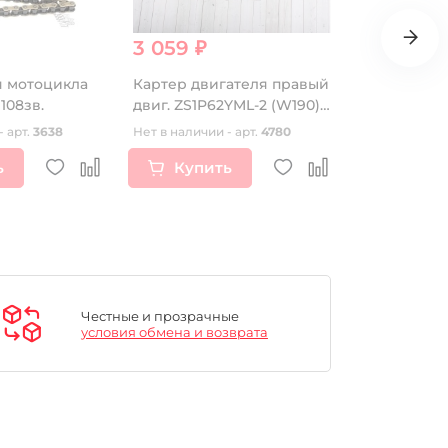
3 059 ₽
590 ₽
я мотоцикла
Картер двигателя правый
Ручки руля
 108зв.
двиг. ZS1P62YML-2 (W190)
Protaper 2
CN
- арт.
3638
Нет в наличии - арт.
4780
В наличии 
ь
Купить
Купи
Честные и прозрачные
условия обмена и возврата