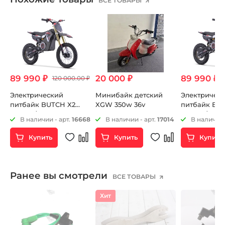
ВСЕ ТОВАРЫ
89 990 ₽
20 000 ₽
89 990 ₽
120 000.00 ₽
Электрический
Минибайк детский
Электричес
питбайк BUTCH X2
XGW 350w 36v
питбайк BU
2000W/45а 14-12 2024 г.
2000W/45а 14
4
В наличии - арт.
16668
В наличии - арт.
17014
В наличии 
Купить
Купить
Купить
Ранее вы смотрели
ВСЕ ТОВАРЫ
Хит