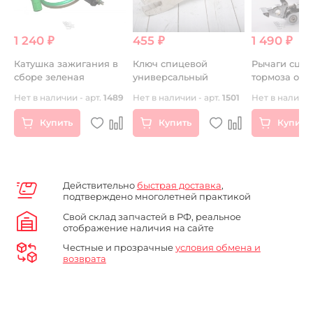
1 240 ₽
455 ₽
1 490 ₽
B
Катушка зажигания в
Ключ спицевой
Рычаги сцеп
сборе зеленая
универсальный
3
Нет в наличии - арт.
1489
Нет в наличии - арт.
1501
Нет в наличии
Купить
Купить
Купить
Действительно
быстрая доставка
,
подтверждено многолетней практикой
Свой склад запчастей в РФ, реальное
отображение наличия на сайте
Честные и прозрачные
условия обмена и
возврата