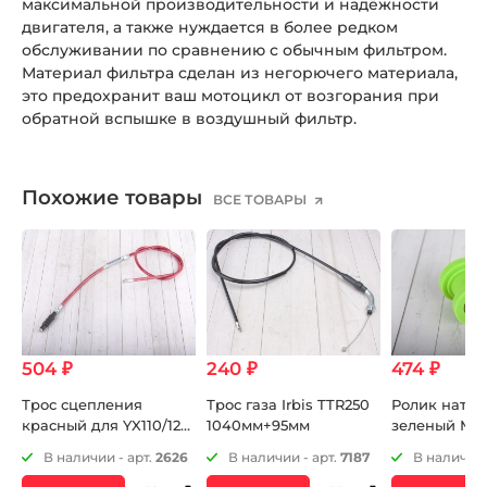
максимальной производительности и надёжности
двигателя, а также нуждается в более редком
обслуживании по сравнению с обычным фильтром.
Материал фильтра сделан из негорючего материала,
это предохранит ваш мотоцикл от возгорания при
обратной вспышке в воздушный фильтр.
Похожие товары
ВСЕ ТОВАРЫ
504 ₽
240 ₽
474 ₽
K
Трос сцепления
Трос газа Irbis TTR250
Ролик натяж
красный для YX110/125
1040мм+95мм
зеленый М1
и YX140E 803мм+74мм
7
В наличии - арт.
2626
В наличии - арт.
7187
В наличии 