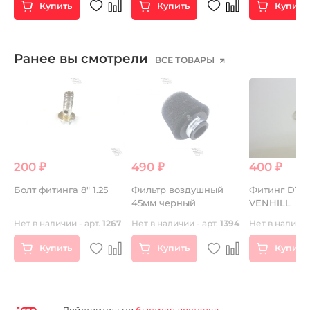
Купить
Купить
Купить
Ранее вы смотрели
ВСЕ ТОВАРЫ
200 ₽
490 ₽
400 ₽
.
Болт фитинга 8" 1.25
Фильтр воздушный
Фитинг D10м
45мм черный
VENHILL
)
Нет в наличии - арт.
1267
Нет в наличии - арт.
1394
Нет в наличии
Купить
Купить
Купить