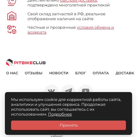
Действительно
быстрая доставка
,
подтверждено многолетней практикой
Свой склад запчастей в РФ, реальное
отображение наличия на сайте
Честные и прозрачные
условия обмена и
возврата
О НАС
ОТЗЫВЫ
НОВОСТИ
БЛОГ
ОПЛАТА
ДОСТАВКА
Мы используем cookie для корректной работы сайта,
аналитики и улучшения сервиса. Продолжая
© Pitbikeclub.ru 2012-2026
использовать сайт, вы соглашаетесь с их
использованием.
Подробнее
Принять
Каталог
Связаться
Личный
Избранное
Сравнение
Корзина
кабинет