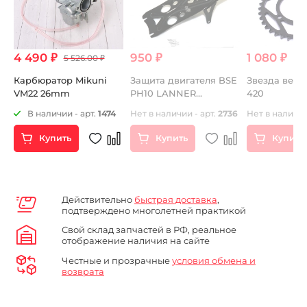
4 490 ₽
950 ₽
1 080 ₽
5 526.00 ₽
Карбюратор Mikuni
Защита двигателя BSE
Звезда ведо
VM22 26mm
PH10 LANNER
420
р
электростартер
В наличии - арт.
1474
Нет в наличии - арт.
2736
Нет в наличии
Купить
Купить
Купить
Действительно
быстрая доставка
,
подтверждено многолетней практикой
Свой склад запчастей в РФ, реальное
отображение наличия на сайте
Честные и прозрачные
условия обмена и
возврата