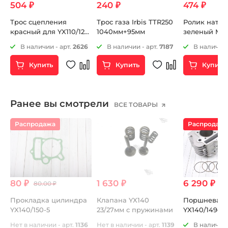
504 ₽
240 ₽
474 ₽
Трос сцепления
Трос газа Irbis TTR250
Ролик натяж
красный для YX110/125
1040мм+95мм
зеленый М1
и YX140E 803мм+74мм
9
В наличии - арт.
2626
В наличии - арт.
7187
В наличии 
Купить
Купить
Купить
Ранее вы смотрели
ВСЕ ТОВАРЫ
Распродажа
Распродаж
80 ₽
1 630 ₽
6 290 ₽
80.00 ₽
7 
Прокладка цилиндра
Клапана YX140
Поршневая
T
YX140/150-5
23/27мм c пружинами
YX140/149cc 
сборе
Нет в наличии - арт.
1136
Нет в наличии - арт.
1139
В наличии 