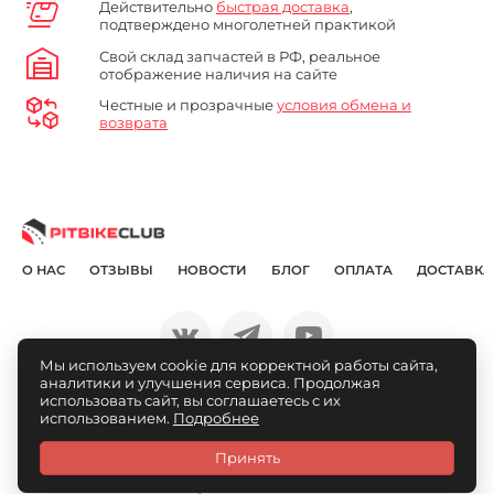
Действительно
быстрая доставка
,
подтверждено многолетней практикой
Свой склад запчастей в РФ, реальное
отображение наличия на сайте
Честные и прозрачные
условия обмена и
возврата
О НАС
ОТЗЫВЫ
НОВОСТИ
БЛОГ
ОПЛАТА
ДОСТАВКА
Мы используем cookie для корректной работы сайта,
аналитики и улучшения сервиса. Продолжая
© Pitbikeclub.ru 2012-2026
использовать сайт, вы соглашаетесь с их
использованием.
Подробнее
Принять
Каталог
Связаться
Личный
Избранное
Сравнение
Корзина