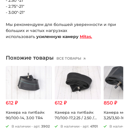
- 2.50"-21"
- 2.75"-21"
- 3.00"-21"
Мы рекомендуем для большей уверенности и при
больших и частых нагрузках
использовать
усиленную камеру
Mitas.
Похожие товары
ВСЕ ТОВАРЫ
612 ₽
612 ₽
850 ₽
Камера на питбайк
Камера на питбайк
Камера мото 
90/100-14, 3.00 TR4
70/100-17,2.25 / 2.50 /
3,25/3,50-16 
2.75 TR4
85
В наличии - арт.
3902
В наличии - арт.
4701
В наличии 