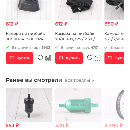
612 ₽
612 ₽
850 ₽
Камера на питбайк
Камера на питбайк
Камера мото 
90/100-14, 3.00 TR4
70/100-17,2.25 / 2.50 /
3,25/3,50-16 
2.75 TR4
85
В наличии - арт.
3902
В наличии - арт.
4701
В наличии 
Купить
Купить
Купить
Ранее вы смотрели
ВСЕ ТОВАРЫ
553 ₽
320 ₽
3 490 ₽