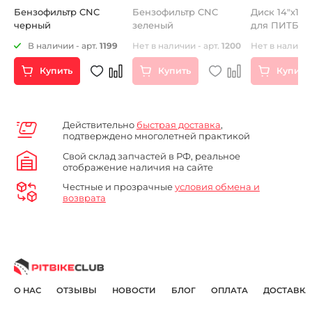
Бензофильтр CNC
Бензофильтр CNC
Диск 14"х1,
черный
зеленый
для ПИТБА
стальной
2
В наличии - арт.
1199
Нет в наличии - арт.
1200
Нет в наличии
Купить
Купить
Купить
Действительно
быстрая доставка
,
подтверждено многолетней практикой
Свой склад запчастей в РФ, реальное
отображение наличия на сайте
Честные и прозрачные
условия обмена и
возврата
О НАС
ОТЗЫВЫ
НОВОСТИ
БЛОГ
ОПЛАТА
ДОСТАВКА