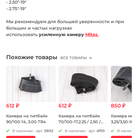
- 2.50"-19"
- 2.75"-19"
Мы рекомендуем для большей уверенности и при
больших и частых нагрузках
использовать
усиленную камеру
Mitas.
Похожие товары
ВСЕ ТОВАРЫ
612 ₽
612 ₽
850 ₽
Камера на питбайк
Камера на питбайк
Камера мото 
90/100-14, 3.00 TR4
70/100-17,2.25 / 2.50 /
3,25/3,50-16 
2.75 TR4
85
В наличии - арт.
3902
В наличии - арт.
4701
В наличии 