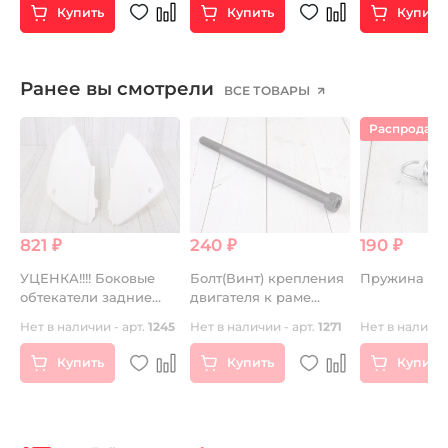
Купить
Купить
Купить
Ранее вы смотрели
ВСЕ ТОВАРЫ
Распродаж
821 ₽
240 ₽
190 ₽
УЦЕНКА!!!! Боковые
Болт(Винт) крепления
Пружина 4
обтекатели задние
двигателя к раме
г.
(пара) KAYO CRF70
М8*130мм верхний
Нет в наличии - арт.
1245
Нет в наличии - арт.
1271
Нет в наличии
Германия
Купить
Купить
Купить