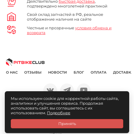
Действительно
быстрая доставка
,
подтверждено многолетней практикой
Свой склад запчастей в РФ, реальное
отображение наличия на сайте
Честные и прозрачные
условия обмена и
возврата
О НАС
ОТЗЫВЫ
НОВОСТИ
БЛОГ
ОПЛАТА
ДОСТАВКА
Мы используем cookie для корректной работы сайта,
аналитики и улучшения сервиса. Продолжая
© Pitbikeclub.ru 2012-2026
использовать сайт, вы соглашаетесь с их
использованием.
Подробнее
Принять
Каталог
Связаться
Личный
Избранное
Сравнение
Корзина