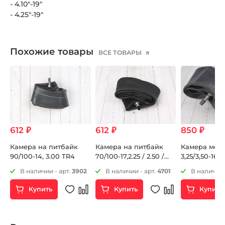
- 4.10"-19"
- 4.25"-19"
Похожие товары
ВСЕ ТОВАРЫ
612 ₽
612 ₽
850 ₽
Камера на питбайк
Камера на питбайк
Камера мото 
90/100-14, 3.00 TR4
70/100-17,2.25 / 2.50 /
3,25/3,50-16 
2.75 TR4
85
В наличии - арт.
3902
В наличии - арт.
4701
В наличии 
Купить
Купить
Купить