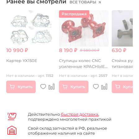
Ранее вы смотрели
ВСЕ ТОВАРЫ
Распродажа
10 990 ₽
8 190 ₽
630 ₽
8 580.00 ₽
Картер YX150E
Ступицы колес CNC
Стойка руля
усиленные КРАСНЫЕ
титановая 2
Q
32спицы
Нет в наличии - арт.
1152
Нет в наличии - арт.
2557
Нет в наличии
Купить
Купить
Купить
Действительно
быстрая доставка
,
подтверждено многолетней практикой
Свой склад запчастей в РФ, реальное
отображение наличия на сайте