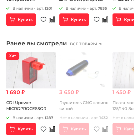
KEIHIN OKO MIKUNI
5
В наличии - арт.
1201
В наличии - арт.
7835
В наличии 
48мм
Купить
Купить
Купить
Ранее вы смотрели
ВСЕ ТОВАРЫ
Хит
1 690 ₽
3 650 ₽
1 450 ₽
CDI Upower
Глушитель CNC эллипс
Плата масля
MICROPROCESSOR
синий
125/140 Золо
В наличии - арт.
1287
Нет в наличии - арт.
1432
Нет в наличии
MH
Купить
Купить
Купить