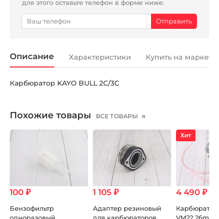
для этого оставьте телефон в форме ниже.
Описание
Характеристики
Купить на маркетп
Карбюратор KAYO BULL 2C/3C
Похожие товары
ВСЕ ТОВАРЫ
Хит
100 ₽
1 105 ₽
4 490 ₽
5 
Бензофильтр
Адаптер резиновый
Карбюратор 
одноразовый
для карбюраторов
VM22 26mm