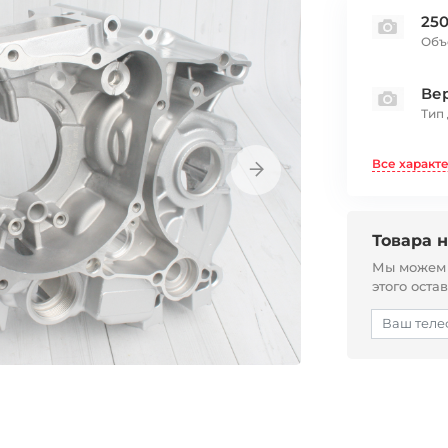
250
Объ
Ве
Тип
Все характ
Товара н
Мы можем с
этого оста