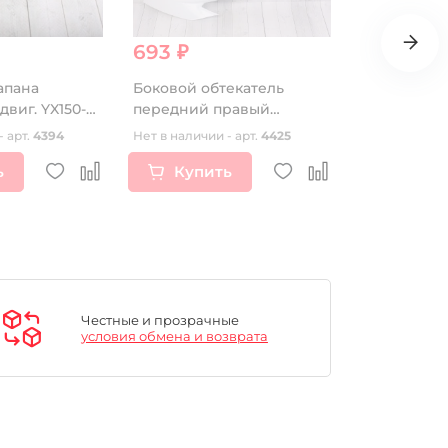
693 ₽
1 880 ₽
апана
Боковой обтекатель
Звезда вед
виг. YX150-
передний правый
аллюминие
центральный KAYO K1
420-47T ор
- арт.
4394
Нет в наличии - арт.
4425
Нет в наличии
ь
Купить
Купи
Честные и прозрачные
условия обмена и возврата