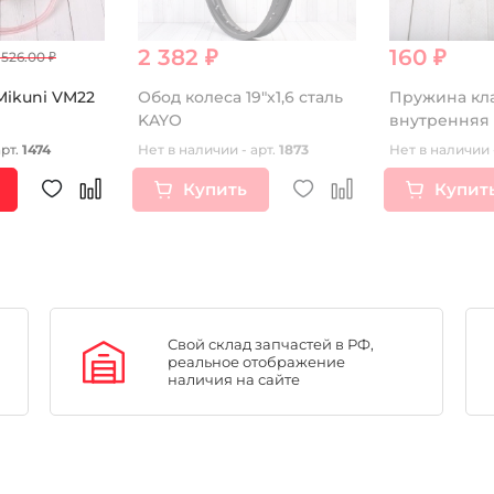
2 382 ₽
160 ₽
 526.00 ₽
Mikuni VM22
Обод колеса 19"х1,6 сталь
Пружина кл
KAYO
внутренняя д
160 см3
арт.
1474
Нет в наличии - арт.
1873
Нет в наличии 
Купить
Купит
Свой склад запчастей в РФ,
реальное отображение
наличия на сайте