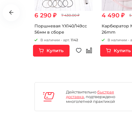
6 290 ₽
4 490 ₽
00.00 ₽
7 430.00 ₽
5
A EF
Поршневая YX140/149cc
Карбюратор 
0/80-18
56мм в сборе
26mm
рт.
16342
В наличии - арт.
1142
В наличии - 
Купить
Купить
Действительно
быстрая
доставка
, подтверждено
многолетней практикой