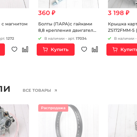
360 ₽
3 198 ₽
 с магнитом
Болты (ПАРА)с гайками
Крышка карт
8,8 крепления двигателя
ZS172FMM-5 
М8х130мм
арт.
1272
В наличии - арт.
17034
В наличии -
Купить
Купит
ели
ВСЕ ТОВАРЫ
Распродажа