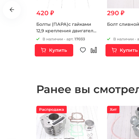
420 ₽
290 ₽
вляющие
Болты (ПАРА)с гайками
Болт сливной
и
12,9 крепления двигателя
8х14х6.3
М8х130мм
т.
16526
В наличии - арт.
17033
В наличии - 
S172FMM-3A
Купить
Купить
72FMM-5
FMM-7
74MN-3
9MM (CB250-
CB250) и др.
Ранее вы смотр
Распродажа
Хит