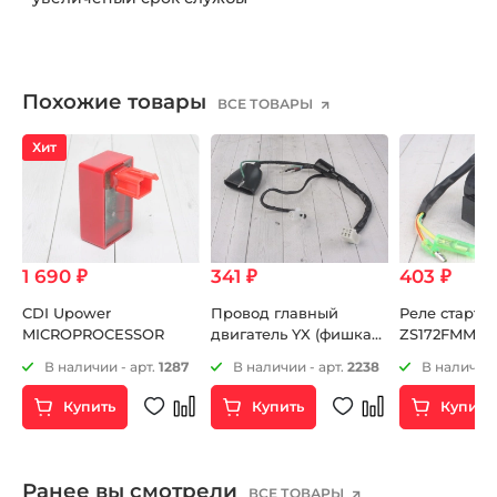
Похожие товары
ВСЕ ТОВАРЫ
Хит
1 690 ₽
341 ₽
403 ₽
CDI Upower
Провод главный
Реле старте
MICROPROCESSOR
двигатель YX (фишка
ZS172FMM-3A
под кнопку стоп-
ZS172FMM-5 
2
В наличии - арт.
1287
В наличии - арт.
2238
В наличии 
двигатель)
ZS172FMM-7 
Купить
Купить
Купить
Ранее вы смотрели
ВСЕ ТОВАРЫ