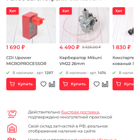
Хит
Хит
Хит
1 690 ₽
4 490 ₽
1 830 ₽
5 526.00 ₽
CDI Upower
Карбюратор Mikuni
Кикстартер (
6FMM
MICROPROCESSOR
VM22 26mm
кованый Пи
F)
16mm черн
В наличии - арт.
1287
В наличии - арт.
1474
В наличии 
Купить
Купить
Купить
Действительно
быстрая доставка
,
подтверждено многолетней практикой
Свой склад запчастей в РФ, реальное
отображение наличия на сайте
Честные и прозрачные
условия обмена и