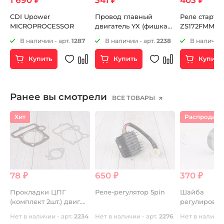
1 690 ₽
341 ₽
403 ₽
CDI Upower
Провод главный
Реле старте
MICROPROCESSOR
двигатель YX (фишка
ZS172FMM-3A
под кнопку стоп-
ZS172FMM-5 
2
В наличии - арт.
1287
В наличии - арт.
2238
В наличии 
двигатель)
ZS172FMM-7 
Купить
Купить
Купить
Ранее вы смотрели
ВСЕ ТОВАРЫ
Хит
Распродаж
78 ₽
650 ₽
370 ₽
Прокладки ЦПГ
Реле-регулятор 5pin
Шайба
(комплект 2шт.) двиг.
регулирово
YX140 см3
HotCams 7.4
Нет в наличии - арт.
2234
Нет в наличии - арт.
2276
Нет в наличии