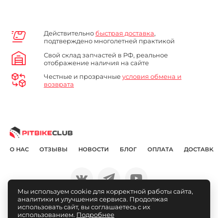
Действительно
быстрая доставка
,
подтверждено многолетней практикой
Свой склад запчастей в РФ, реальное
отображение наличия на сайте
Честные и прозрачные
условия обмена и
возврата
О НАС
ОТЗЫВЫ
НОВОСТИ
БЛОГ
ОПЛАТА
ДОСТАВКА
Мы используем cookie для корректной работы сайта,
аналитики и улучшения сервиса. Продолжая
© Pitbikeclub.ru 2012-2026
использовать сайт, вы соглашаетесь с их
использованием.
Подробнее