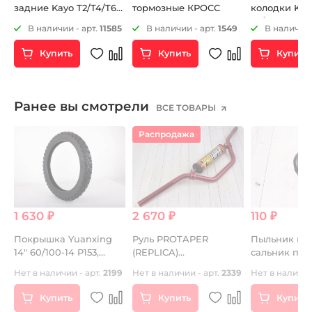
задние Kayo T2/T4/T6
тормозные КРОСС
колодки Kos
КРОСС
85/105 2Т H=
В наличии - арт.
11585
В наличии - арт.
1549
В наличии 
Купить
Купить
Купить
Ранее вы смотрели
ВСЕ ТОВАРЫ
Распродажа
1 630 ₽
2 670 ₽
110 ₽
₽
Покрышка Yuanxing
Руль PROTAPER
Пыльник ма
14" 60/100-14 P153,
(REPLICA)
сальник по
4PRTT
алюминиевый
ступицы (22х
Нет в наличии - арт.
2199
Нет в наличии - арт.
2339
Нет в наличии
средний красный
Купить
Купить
Купить