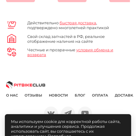
Действительно
быстрая доставка
,
подтверждено многолетней практикой
Свой склад запчастей в РФ, реальное
отображение наличия на сайте
Честные и прозрачные
условия обмена и
возврата
О НАС
ОТЗЫВЫ
НОВОСТИ
БЛОГ
ОПЛАТА
ДОСТАВКА
Мы используем cookie для корректной работы сайта,
аналитики и улучшения сервиса. Продолжая
© Pitbikeclub.ru 2012-2026
использовать сайт, вы соглашаетесь с их