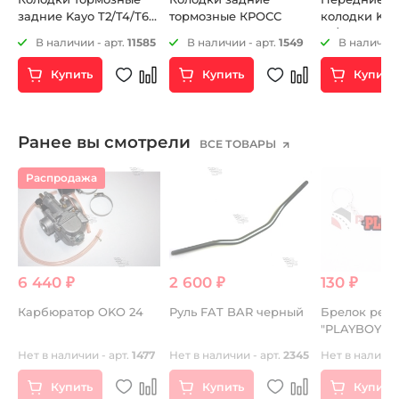
задние Kayo T2/T4/T6
тормозные КРОСС
колодки Kos
КРОСС
85/105 2Т H=
В наличии - арт.
11585
В наличии - арт.
1549
В наличии 
Купить
Купить
Купить
Ранее вы смотрели
ВСЕ ТОВАРЫ
Распродажа
6 440 ₽
2 600 ₽
130 ₽
Карбюратор OKO 24
Руль FAT BAR черный
Брелок рез
"PLAYBOY"
Нет в наличии - арт.
1477
Нет в наличии - арт.
2345
Нет в наличии
Купить
Купить
Купить