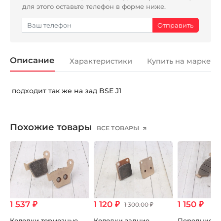
для этого оставьте телефон в форме ниже.
Описание
Характеристики
Купить на маркетп
подходит так же на зад BSE J1
Похожие товары
ВСЕ ТОВАРЫ
1 537 ₽
1 120 ₽
1 150 ₽
1 300.00 ₽
Колодки тормозные
Колодки задние
Передние т