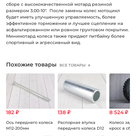
сборе с высококачественной мотард резиной
размером 3.00-10". После замены колес мотоцикл
будет иметь улучшенную управляемость, более
эффективное торможение и лучшее сцепление на
асфальтированном или ровном грунтовом покрытии.
Минимотард колеса также придают питбайку более
спортивный и агрессивный вид.
Похожие товары
ВСЕ ТОВАРЫ
182 ₽
138 ₽
8 524 ₽
Ось переднего колеса
Распорная втулка
Колесо задне
М12-200мм
переднего колеса D12
кросс в сбор
резиной BU