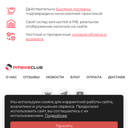
Действительно
быстрая доставка
,
подтверждено многолетней практикой
Свой склад запчастей в РФ, реальное
отображение наличия на сайте
Честные и прозрачные
условия обмена и
возврата
О НАС
ОТЗЫВЫ
НОВОСТИ
БЛОГ
ОПЛАТА
ДОСТАВКА
Мы используем cookie для корректной работы сайта,
аналитики и улучшения сервиса. Продолжая
© Pitbikeclub.ru 2012-2026
использовать сайт, вы соглашаетесь с их
использованием.
Подробнее
Принять