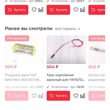
1
В наличии - арт.
8564
В наличии - арт.
8567
В наличии 
Купить
Купить
Купить
Ранее вы смотрели
ВСЕ ТОВАРЫ
Распродажа
Распродаж
900 ₽
504 ₽
820 ₽
T
Подушка руля FAT
Трос сцепления
Шланг охла
BAR PAD ROCKSTAR
красный для YX110/125
радиатора
желтая
и YX140E 803мм+74мм
армирован
Нет в наличии - арт.
2185
В наличии - арт.
2626
Нет в наличии
125/140cc 10х
Купить
Купить
Купить