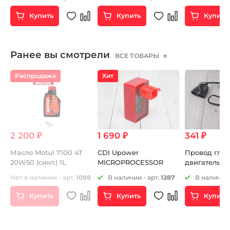
Купить
Купить
Купить
Ранее вы смотрели
ВСЕ ТОВАРЫ
Распродажа
Хит
2 200 ₽
1 690 ₽
341 ₽
Масло Motul 7100 4T
CDI Upower
Провод гла
20W50 (синт.) 1L
MICROPROCESSOR
двигатель Y
под кнопку 
3
Нет в наличии - арт.
1098
В наличии - арт.
1287
В наличии 
двигатель)
Купить
Купить
Купить