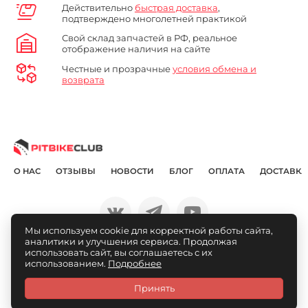
Действительно
быстрая доставка
,
подтверждено многолетней практикой
Свой склад запчастей в РФ, реальное
отображение наличия на сайте
Честные и прозрачные
условия обмена и
возврата
О НАС
ОТЗЫВЫ
НОВОСТИ
БЛОГ
ОПЛАТА
ДОСТАВКА
Мы используем cookie для корректной работы сайта,
аналитики и улучшения сервиса. Продолжая
© Pitbikeclub.ru 2012-2026
использовать сайт, вы соглашаетесь с их
использованием.
Подробнее
Принять
Каталог
Связаться
Личный
Избранное
Сравнение
Корзина