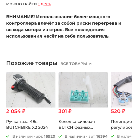
можно найти
здесь
ВНИМАНИЕ! Использование более мощного
контроллера влечёт за собой риски перегрева и
выхода мотора из строя. Все последствия
использования несёт на себе пользователь.
Похожие товары
ВСЕ ТОВАРЫ
2 054 ₽
301 ₽
520 ₽
Ручка газа 48в
Колодка силовая
Потенциоме
BUTCHBIKE X2 2024
BUTCH фазных
регулирово
проводов
BUTCH Х2 2
70
В наличии - арт.
16920
В наличии - арт.
16394
В наличии 