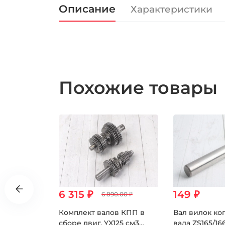
Описание
Характеристики
Похожие товары
6 315 ₽
149 ₽
6 890.00 ₽
го вала
Комплект валов КПП в
Вал вилок ко
ZS172FMM-5
сборе двиг. YX125 см3
вала ZS165/1