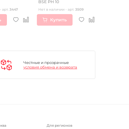
BSE PH 10
(комплект)
"SIKSPAK"
- арт.
3447
Нет в наличии - арт.
3509
Нет в наличии
ь
Купить
Купи
Честные и прозрачные
условия обмена и возврата
ква
Для регионов