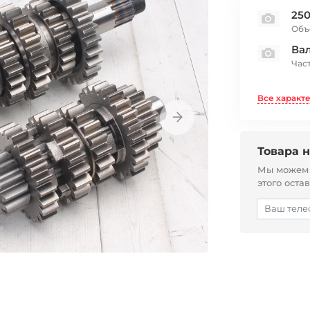
250
Объ
Ва
Час
Все характ
Товара н
Мы можем с
этого оста