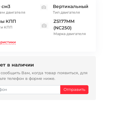
 см3
Вертикальный
ем двигателя
Тип двигателя
лы КПП
ZS177MM
ти КПП
(NC250)
Марка двигателя
еристики
ет в наличии
ообщить Вам, когда товар появиться, для
вьте телефон в форме ниже.