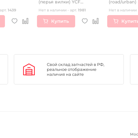
(перья вилки) YCF
(road/urban)
45/48мм 735мм без
арт.
1439
Нет в наличии - арт.
1981
Нет в наличии 
регулировок
Купить
Купит
Свой склад запчастей в РФ,
реальное отображение
наличия на сайте
Мос