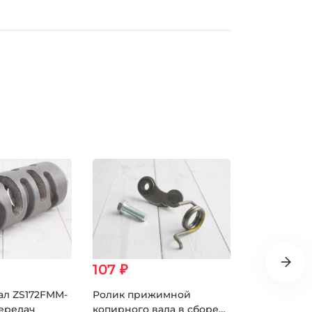
107 ₽
302 ₽
ал ZS172FMM-
Ролик прижимной
Вилка копи
передач
копирного вала в сборе
правая ZS1